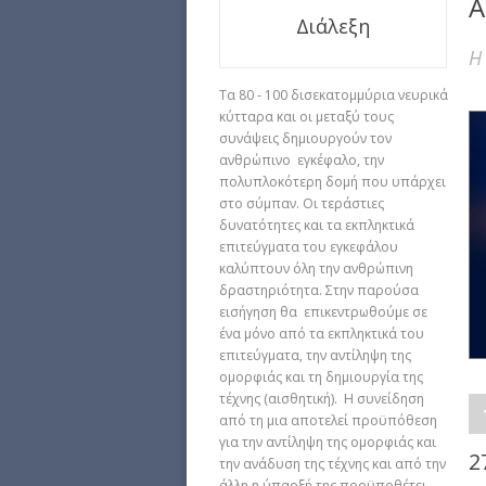
Α
Διάλεξη
Η
Τα 80 - 100 δισεκατομμύρια νευρικά
κύτταρα και οι μεταξύ τους
συνάψεις δημιουργούν τον
ανθρώπινο εγκέφαλο, την
πολυπλοκότερη δομή που υπάρχει
στο σύμπαν. Οι τεράστιες
δυνατότητες και τα εκπληκτικά
επιτεύγματα του εγκεφάλου
καλύπτουν όλη την ανθρώπινη
δραστηριότητα. Στην παρούσα
εισήγηση θα επικεντρωθούμε σε
ένα μόνο από τα εκπληκτικά του
επιτεύγματα, την αντίληψη της
ομορφιάς και τη δημιουργία της
τέχνης (αισθητική). Η συνείδηση
από τη μια αποτελεί προϋπόθεση
για την αντίληψη της ομορφιάς και
2
την ανάδυση της τέχνης και από την
άλλη η ύπαρξή της προϋποθέτει