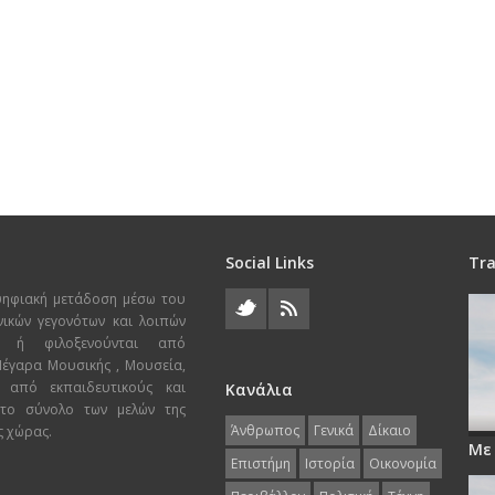
Social Links
Tra
ψηφιακή μετάδοση μέσω του
χνικών γεγονότων και λοιπών
ι ή φιλοξενούνται από
 Μέγαρα Μουσικής , Μουσεία,
 από εκπαιδευτικούς και
Κανάλια
 το σύνολο των μελών της
Άνθρωπος
Γενικά
Δίκαιο
ς χώρας.
Με
Επιστήμη
Ιστορία
Οικονομία