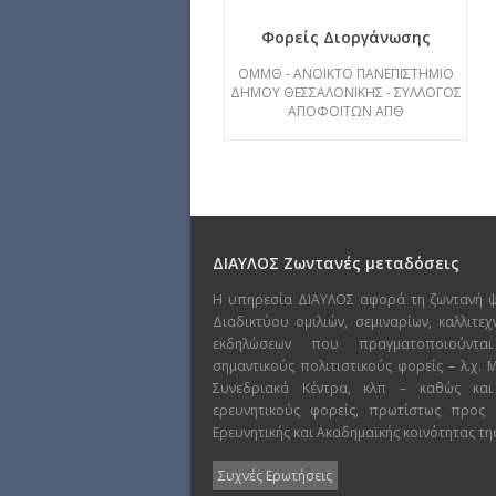
Φορείς Διοργάνωσης
ΟΜΜΘ - ΑΝΟΙΚΤΟ ΠΑΝΕΠΙΣΤΗΜΙΟ
ΔΗΜΟΥ ΘΕΣΣΑΛΟΝΙΚΗΣ - ΣΥΛΛΟΓΟΣ
ΑΠΟΦΟΙΤΩΝ ΑΠΘ
ΔΙΑΥΛΟΣ Ζωντανές μεταδόσεις
Η υπηρεσία ΔΙΑΥΛΟΣ αφορά τη ζωντανή 
Διαδικτύου ομιλιών, σεμιναρίων, καλλιτε
εκδηλώσεων που πραγματοποιούντα
σημαντικούς πολιτιστικούς φορείς – λ.χ.
Συνεδριακά Κέντρα, κλπ – καθώς και
ερευνητικούς φορείς, πρωτίστως προς
Ερευνητικής και Ακαδημαϊκής κοινότητας τη
Συχνές Ερωτήσεις