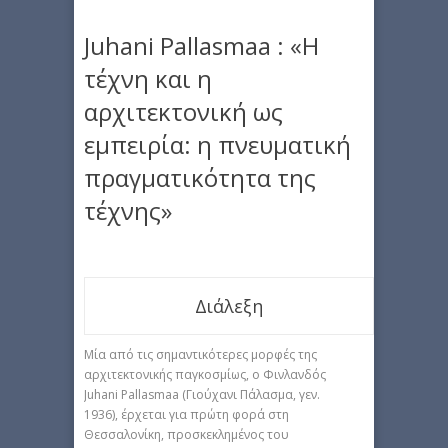
Juhani Pallasmaa : «Η
τέχνη και η
αρχιτεκτονική ως
εμπειρία: η πνευματική
πραγματικότητα της
τέχνης»
Διάλεξη
Μία από τις σημαντικότερες μορφές της
αρχιτεκτονικής παγκοσμίως, ο Φινλανδός
Juhani Pallasmaa (Γιούχανι Πάλασμα, γεν.
1936), έρχεται για πρώτη φορά στη
Θεσσαλονίκη, προσκεκλημένος του