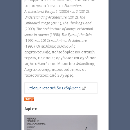
τα πιο γνωστά είναι τα:
Encounters
:
Architectural
Essays
1
(2005) και
2
(2012),
Understanding Architecture
(2012),
The
Embodied Image
(2011),
The Thinking Hand
(2009),
The Architecture of Image: existential
space in cinema
(1998),
The Eyes of the Skin
(1995 και 2012) και
Animal Architecture
(1995). Οι εκθέσεις φιλανδικής
αρχιτεκτονικής, πολεοδομίας και οπτικών
τεχνών, τις οποίες οργάνωσε και σχεδίασε
ως Διευθυντής του Μουσείου Φιλανδικής
Αρχιτεκτονικής, παρουσιάστηκαν σε
περισσότερες από 30 χώρες.
Επίσημη Ιστοσελίδα Εκδήλωσης
Αφίσα