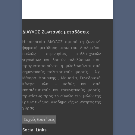
ΔΙΑΥΛΟΣ Ζωντανές μεταδόσεις
Η υπηρεσία ΔΙΑΥΛΟΣ αφορά τη ζωντανή
ψηφιακή μετάδοση μέσω του Διαδικτύου
ομιλιών, σεμιναρίων, καλλιτεχνικών
γεγονότων και λοιπών εκδηλώσεων που
πραγματοποιούνται ή φιλοξενούνται από
σημαντικούς πολιτιστικούς φορείς – λ.χ.
Μέγαρα Μουσικής , Μουσεία, Συνεδριακά
Κέντρα, κλπ – καθώς και από
εκπαιδευτικούς και ερευνητικούς φορείς,
πρωτίστως προς το σύνολο των μελών της
Ερευνητικής και Ακαδημαϊκής κοινότητας της
χώρας.
Συχνές Ερωτήσεις
Social Links