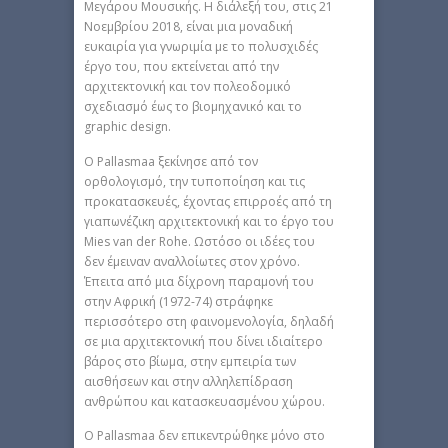
Μεγάρου Μουσικής. Η διάλεξή του, στις 21
Νοεμβρίου 2018, είναι μια μοναδική
ευκαιρία για γνωριμία με το πολυσχιδές
έργο του, που εκτείνεται από την
αρχιτεκτονική και τον πολεοδομικό
σχεδιασμό έως το βιομηχανικό και το
graphic design.
Ο Pallasmaa ξεκίνησε από τον
ορθολογισμό, την τυποποίηση και τις
προκατασκευές, έχοντας επιρροές από τη
γιαπωνέζικη αρχιτεκτονική και το έργο του
Mies van der Rohe. Ωστόσο οι ιδέες του
δεν έμειναν αναλλοίωτες στον χρόνο.
Έπειτα από μια δίχρονη παραμονή του
στην Αφρική (1972-74) στράφηκε
περισσότερο στη φαινομενολογία, δηλαδή
σε μια αρχιτεκτονική που δίνει ιδιαίτερο
βάρος στο βίωμα, στην εμπειρία των
αισθήσεων και στην αλληλεπίδραση
ανθρώπου και κατασκευασμένου χώρου.
Ο Pallasmaa δεν επικεντρώθηκε μόνο στο