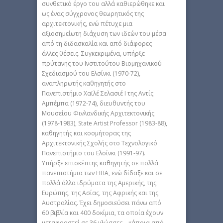
συνθετικό έργο του αλλά καθιερώθηκε και
ως ένας σύγχρονος θεωρητικός της
αρχιτεκτονικής, ενώ πέτυχε μια
αξιοσημείωτη διάχυση των ιδεών του μέσα
από τη διδασκαλία και από διάφορες
άλλες θέσεις. Συγκεκριμένα, υπήρξε
πρύτανης του Ινστιτούτου Βιομηχανικού
Σχεδιασμού του Ελσίνκι (1970-72),
αναπληρωτής καθηγητής στο
Πανεπιστήμιο Χαϊλέ Σελασιέ Ι της Αντίς
Αμπέμπα (1972-74), διευθυντής του
Μουσείου Φινλανδικής Αρχιτεκτονικής
(1978-1983), State Artist Professor (1983-88),
καθηγητής και κοσμήτορας της
Αρχιτεκτονικής Σχολής στο Τεχνολογικό
Πανεπιστήμιο του Ελσίνκι (1991-97).
Υπήρξε επισκέπτης καθηγητής σε πολλά
πανεπιστήμια των ΗΠΑ, ενώ δίδαξε και σε
πολλά άλλα ιδρύματα της Αμερικής, της
Ευρώπης, της Ασίας, της Αφρικής και της
Αυστραλίας. Έχει δημοσιεύσει πάνω από
60 βιβλία και 400 δοκίμια, τα οποία έχουν
μεταφραστεί σε 36 γλώσσες – κάποια από