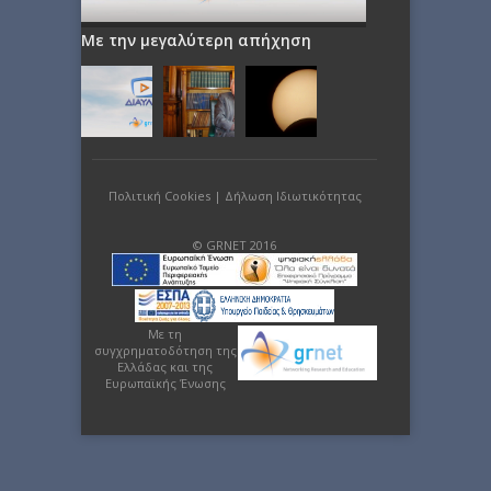
Με την μεγαλύτερη απήχηση
Πολιτική Cookies
|
Δήλωση Ιδιωτικότητας
© GRNET 2016
Με τη
συγχρηματοδότηση της
Ελλάδας και της
Ευρωπαϊκής Ένωσης