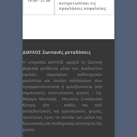
19:00 - 21:00
αντιμετωπίσει τις
προκλήσεις ασφαλείας;
ΔΙΑΥΛΟΣ Ζωντανές μεταδόσεις
Η υπηρεσία ΔΙΑΥΛΟΣ αφορά τη ζωντανή
ψηφιακή μετάδοση μέσω του Διαδικτύου
ομιλιών, σεμιναρίων, καλλιτεχνικών
γεγονότων και λοιπών εκδηλώσεων που
πραγματοποιούνται ή φιλοξενούνται από
σημαντικούς πολιτιστικούς φορείς – λ.χ.
Μέγαρα Μουσικής , Μουσεία, Συνεδριακά
Κέντρα, κλπ – καθώς και από
εκπαιδευτικούς και ερευνητικούς φορείς,
πρωτίστως προς το σύνολο των μελών της
Ερευνητικής και Ακαδημαϊκής κοινότητας της
χώρας.