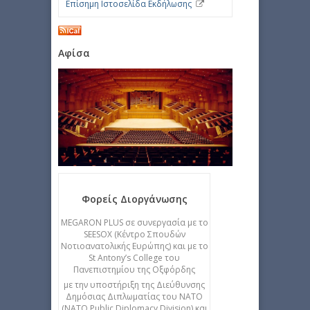
Επίσημη Ιστοσελίδα Εκδήλωσης
Αφίσα
Φορείς Διοργάνωσης
MEGARON PLUS σε συνεργασία με το
SEESOX (Κέντρο Σπουδών
Νοτιοανατολικής Ευρώπης) και με το
St Antony’s College του
Πανεπιστημίου της Οξφόρδης
με την υποστήριξη της Διεύθυνσης
Δημόσιας Διπλωματίας του ΝΑΤΟ
(NATO Public Diplomacy Division) και