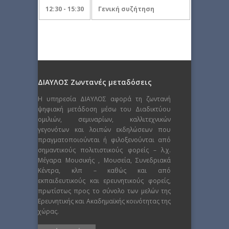
12:30 - 15:30
Γενική συζήτηση
ΔΙΑΥΛΟΣ Ζωντανές μεταδόσεις
Η υπηρεσία ΔΙΑΥΛΟΣ αφορά τη ζωντανή
ψηφιακή μετάδοση μέσω του Διαδικτύου
ομιλιών, σεμιναρίων, καλλιτεχνικών
γεγονότων και λοιπών εκδηλώσεων που
πραγματοποιούνται ή φιλοξενούνται από
σημαντικούς πολιτιστικούς φορείς – λ.χ.
Μέγαρα Μουσικής , Μουσεία, Συνεδριακά
Κέντρα, κλπ – καθώς και από
εκπαιδευτικούς και ερευνητικούς φορείς,
πρωτίστως προς το σύνολο των μελών της
Ερευνητικής και Ακαδημαϊκής κοινότητας της
χώρας.