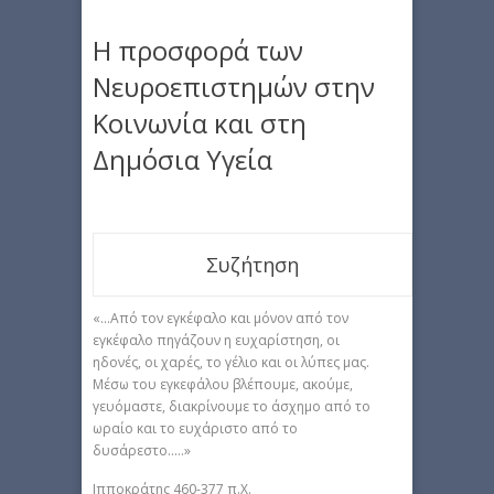
Η προσφορά των
Νευροεπιστημών στην
Κοινωνία και στη
Δημόσια Υγεία
Συζήτηση
«…Από τον εγκέφαλο και μόνον από τον
εγκέφαλο πηγάζουν η ευχαρίστηση, οι
ηδονές, οι χαρές, το γέλιο και οι λύπες μας.
Μέσω του εγκεφάλου βλέπουμε, ακούμε,
γευόμαστε, διακρίνουμε το άσχημο από το
ωραίο και το ευχάριστο από το
δυσάρεστο…..»
Ιπποκράτης 460-377 π.Χ.