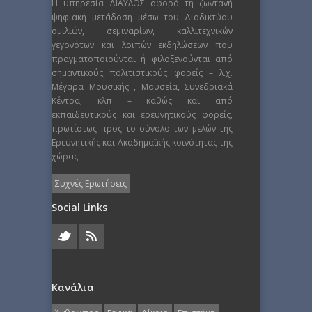
Η υπηρεσία ΔΙΑΥΛΟΣ αφορά τη ζωντανή
ψηφιακή μετάδοση μέσω του Διαδικτύου
ομιλιών, σεμιναρίων, καλλιτεχνικών
γεγονότων και λοιπών εκδηλώσεων που
πραγματοποιούνται ή φιλοξενούνται από
σημαντικούς πολιτιστικούς φορείς – λ.χ.
Μέγαρα Μουσικής , Μουσεία, Συνεδριακά
Κέντρα, κλπ – καθώς και από
εκπαιδευτικούς και ερευνητικούς φορείς,
πρωτίστως προς το σύνολο των μελών της
Ερευνητικής και Ακαδημαϊκής κοινότητας της
χώρας.
Συχνές Ερωτήσεις
Social Links
Κανάλια