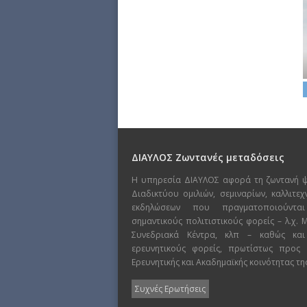
ΔΙΑΥΛΟΣ Ζωντανές μεταδόσεις
Η υπηρεσία ΔΙΑΥΛΟΣ αφορά τη ζωντανή 
Διαδικτύου ομιλιών, σεμιναρίων, καλλιτε
εκδηλώσεων που πραγματοποιούντα
σημαντικούς πολιτιστικούς φορείς – λ.χ.
Συνεδριακά Κέντρα, κλπ – καθώς και
ερευνητικούς φορείς, πρωτίστως προς
Ερευνητικής και Ακαδημαϊκής κοινότητας τη
Συχνές Ερωτήσεις