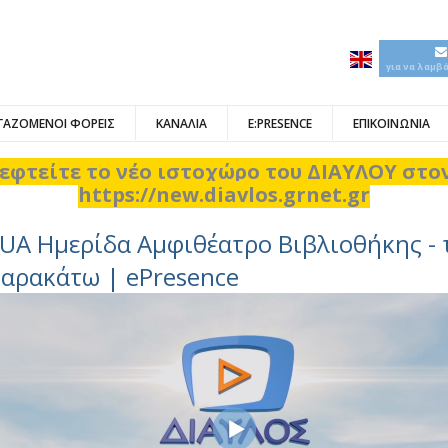
για να λαμβ
ΓΑΖΟΜΕΝΟΙ ΦΟΡΕΙΣ
ΚΑΝΑΛΙΑ
E:PRESENCE
ΕΠΙΚΟΙΝΩΝΙΑ
εφτείτε το νέο ιστοχώρο του ΔΙΑΥΛΟΥ στ
https://new.diavlos.grnet.gr
UA Ημερίδα Αμφιθέατρο Βιβλιοθήκης - τ
αρακάτω | ePresence