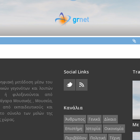
Social Links
Tra
ψηφιακή μετάδοση μέσω του
χνικών γεγονότων και λοιπών
ι ή φιλοξενούνται από
 Μέγαρα Μουσικής , Μουσεία,
 από εκπαιδευτικούς και
Κανάλια
 το σύνολο των μελών της
Άνθρωπος
Γενικά
Δίκαιο
ς χώρας.
Με
Επιστήμη
Ιστορία
Οικονομία
Περιβάλλον
Πολιτική
Τέχνη