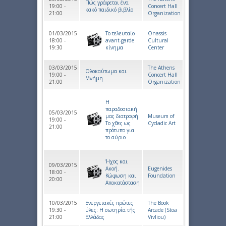
Πώς γράφεται ένα
19:00 -
Concert Hall
κακό παιδικό βιβλίο
21:00
Organization
01/03/2015
Το τελευταίο
Onassis
18:00 -
avant-garde
Cultural
19:30
κίνημα
Center
03/03/2015
The Athens
Ολοκαύτωμα και
19:00 -
Concert Hall
Μνήμη
21:00
Organization
Η
παραδοσιακή
05/03/2015
μας διατροφή:
Museum of
19:00 -
Το χθες ως
Cycladic Art
21:00
πρότυπο για
το αύριο
Ήχος και
09/03/2015
Aκoή.
Eugenides
18:00 -
Κώφωση και
Foundation
20:00
Αποκατάσταση
10/03/2015
Ενεργειακές πρώτες
The Book
19:30 -
ύλες: Η σωτηρία τής
Arcade (Stoa
21:00
Ελλάδας
Vivliou)