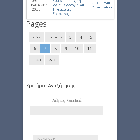
- 09:00
Συνέδριο - Ψυχική
Concert Hall
15/03/2015
Υγεία, Τεχνολογία και
Organization
- 20:00
Τηλεματικές
Εφαρμογές
Pages
3
4
5
« first
‹ previous
6
7
8
9
10
11
next ›
last »
Κριτήρια Αναζήτησης
Λέξεις Κλειδιά
Start date
Date