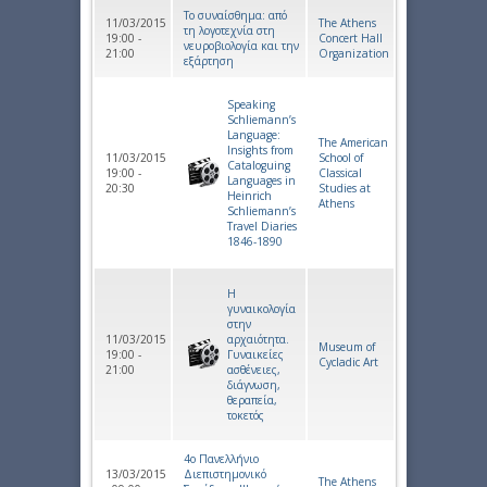
Το συναίσθημα: από
11/03/2015
The Athens
τη λογοτεχνία στη
19:00 -
Concert Hall
νευροβιολογία και την
21:00
Organization
εξάρτηση
Speaking
Schliemann’s
Language:
The American
Insights from
11/03/2015
School of
Cataloguing
19:00 -
Classical
Languages in
20:30
Studies at
Heinrich
Athens
Schliemann’s
Travel Diaries
1846-1890
Η
γυναικολογία
στην
11/03/2015
αρχαιότητα.
Museum of
19:00 -
Γυναικείες
Cycladic Art
21:00
ασθένειες,
διάγνωση,
θεραπεία,
τοκετός
4ο Πανελλήνιο
13/03/2015
Διεπιστημονικό
The Athens