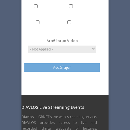
Εnvironment
Politics
Computer
Economy
Science
Διαθέσιμο Video
DIAVLOS Live Streaming Events
Diavlos is GRNET’s live web streaming service.
DIAVLOS provides access to live and
recorded digital webcasts of lectures,