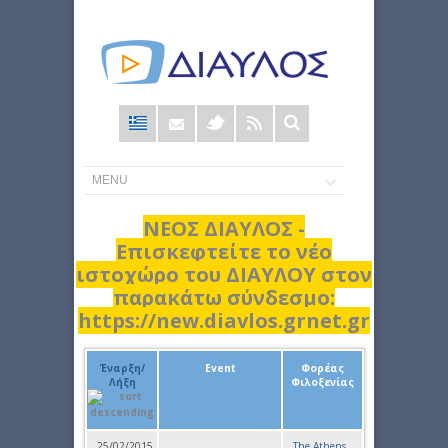
Φόρμα
αναζήτησης
ΝΕΟΣ ΔΙΑΥΛΟΣ -
Επισκεφτείτε το νέο
ιστοχώρο του ΔΙΑΥΛΟΥ στον
παρακάτω σύνδεσμο:
https://new.diavlos.grnet.gr
Έναρξη/
Event
Φορέας
Λήξη
Φιλοξενίας
25/02/2015
The Athens