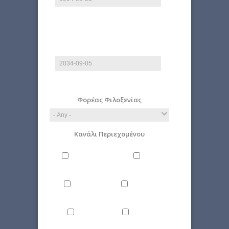
E.g., 2026-08-09
End date
Date
E.g., 2026-08-09
Φορέας Φιλοξενίας
Κανάλι Περιεχομένου
Philosophy
Miscellaneous
Literature
Science
Culture
Energy