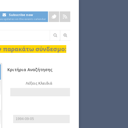
Subscribe now
ive updates on the events calendar
Φόρμα
αναζήτησης
ον παρακάτω σύνδεσμο:
Κριτήρια Αναζήτησης
Λέξεις Κλειδιά
Start date
Date
E.g., 2026-08-07