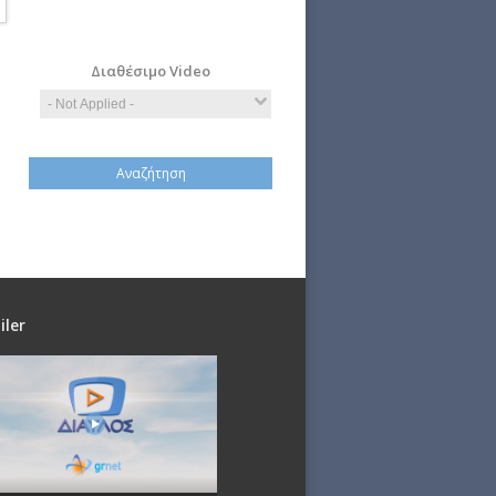
Computer
Economy
Science
Διαθέσιμο Video
iler