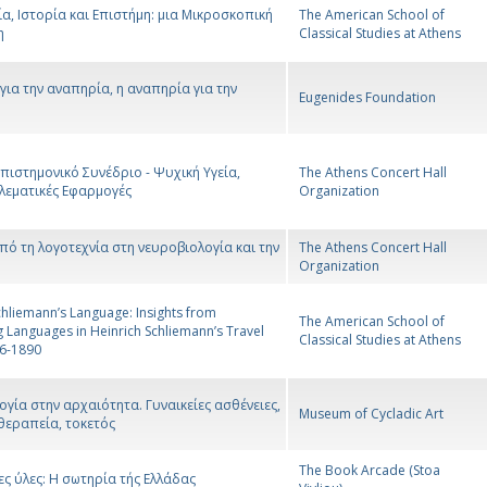
α, Ιστορία και Επιστήμη: μια Μικροσκοπική
The American School of
η
Classical Studies at Athens
 για την αναπηρία, η αναπηρία για την
Eugenides Foundation
πιστημονικό Συνέδριο - Ψυχική Υγεία,
The Athens Concert Hall
ηλεματικές Εφαρμογές
Organization
πό τη λογοτεχνία στη νευροβιολογία και την
The Athens Concert Hall
Organization
hliemann’s Language: Insights from
The American School of
 Languages in Heinrich Schliemann’s Travel
Classical Studies at Athens
46-1890
ογία στην αρχαιότητα. Γυναικείες ασθένειες,
Museum of Cycladic Art
θεραπεία, τοκετός
The Book Arcade (Stoa
ες ύλες: Η σωτηρία τής Ελλάδας