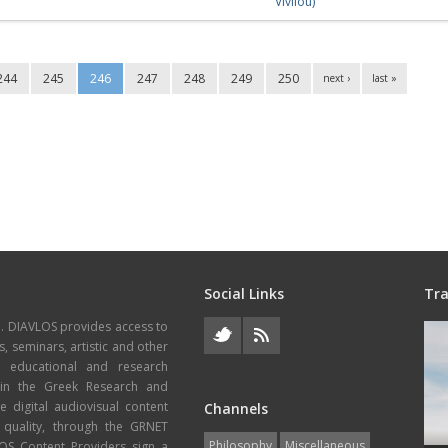
Vivliou)
244
245
246
247
248
249
250
next ›
last »
Social Links
Tra
e. DIAVLOS provides access to
s, seminars, artistic and other
, educational and research
thin the Greek Research and
 digital audiovisual content
Channels
 quality, through the GRNET
Philosophy
Miscellaneous
VLOS Content Providers sign a