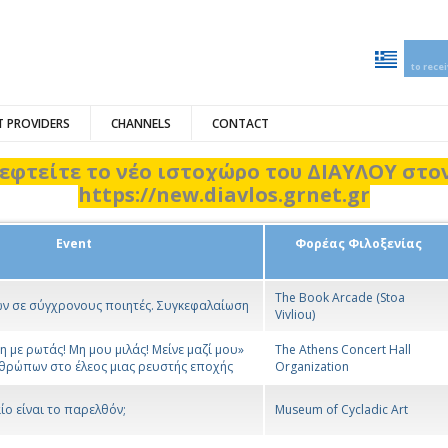
to rece
 PROVIDERS
CHANNELS
CONTACT
εφτείτε το νέο ιστοχώρο του ΔΙΑΥΛΟΥ στ
https://new.diavlos.grnet.gr
Event
Φορέας Φιλοξενίας
The Book Arcade (Stoa
ν σε σύγχρονους ποιητές. Συγκεφαλαίωση
Vivliou)
Μη με ρωτάς! Μη μου μιλάς! Μείνε μαζί μου»
The Athens Concert Hall
νθρώπων στο έλεος μιας ρευστής εποχής
Organization
ο είναι το παρελθόν;
Museum of Cycladic Art