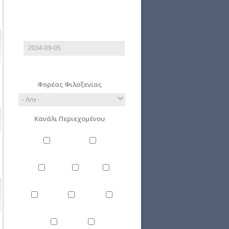
End date
Date
E.g., 2026-08-07
Φορέας Φιλοξενίας
Κανάλι Περιεχομένου
Philosophy
Miscellaneous
Literature
Science
Culture
Energy
Εnvironment
Politics