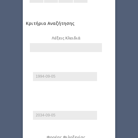
Κριτήρια Αναζήτησης
Λέξεις Κλειδιά
Start date
Date
E.g., 2026-08-07
End date
Date
E.g., 2026-08-07
Φορέας Φιλοξενίας