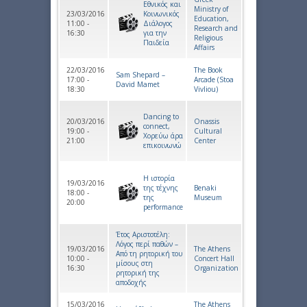
Εθνικός και
Ministry of
23/03/2016
Κοινωνικός
Education,
11:00 -
Διάλογος
Research and
16:30
για την
Religious
Παιδεία
Affairs
22/03/2016
The Book
Sam Shepard –
17:00 -
Arcade (Stoa
David Mamet
18:30
Vivliou)
Dancing to
20/03/2016
Onassis
connect,
19:00 -
Cultural
Χορεύω άρα
21:00
Center
επικοινωνώ
Η ιστορία
19/03/2016
της τέχνης
Benaki
18:00 -
της
Museum
20:00
performance
Έτος Αριστοτέλη:
Λόγος περί παθών –
19/03/2016
The Athens
Από τη ρητορική του
10:00 -
Concert Hall
μίσους στη
16:30
Organization
ρητορική της
αποδοχής
15/03/2016
The Athens