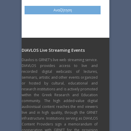
DIAVLOS Live Streaming Events
Diavlos is GRNET’s live web streaming service.
DIAVLOS provides access to live and
recorded digital webcasts of lectures,
seminars, artistic and other events organized
or hosted by cultural, educational and
research institutions and is actively promoted
within the Greek Research and Education
community. The high added-value digital
audiovisual content reaches the end viewers
live and in high quality, through the GRNET
infrastructure. Institutions serving as DIAVLOS
Content Providers sign a memorandum of
cooperation with GRNET for the provision