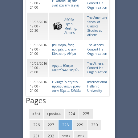
Η κατάθλιψη στη
19:00 -
Concert Hall
ζωή και την τέχνη
21:00
Organization
The American
ASCSA
11/03/2016
School of
Open
19:00 -
Classical
Meeting,
20:30
Studies at
Athens
Athens
10/03/2016
Jidi Majia, ένας
The Athens
19:00 -
ποιητής από την
Concert Hall
21:00
Κίνα στην Αθήνα
Organization
10/03/2016
The Athens
Aρχαίο θέατρο
19:00 -
Concert Hall
Φθιωτίδων Θηβών
21:00
Organization
10/03/2016
H διαχείριση των
International
18:00 -
προσφυγικών ροών
Hellenic
21:00
στην Βόρεια Ελλάδα
University
Pages
224
225
« first
‹ previous
226
227
228
229
230
231
232
next ›
last »