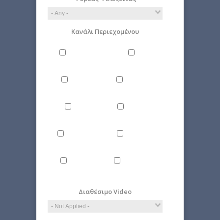
Κανάλι Περιεχομένου
Philosophy
Miscellaneous
Literature
Science
Culture
Energy
Εnvironment
Politics
Computer
Economy
Science
Διαθέσιμο Video