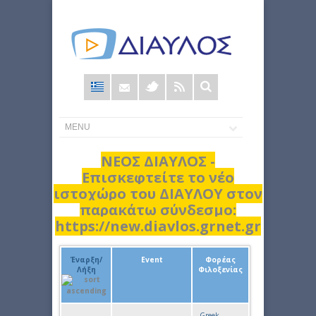
Φόρμα
αναζήτησης
ΝΕΟΣ ΔΙΑΥΛΟΣ -
Επισκεφτείτε το νέο
ιστοχώρο του ΔΙΑΥΛΟΥ στον
παρακάτω σύνδεσμο:
https://new.diavlos.grnet.gr
Έναρξη/
Event
Φορέας
Λήξη
Φιλοξενίας
Greek