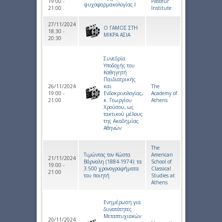
19:00 -
Pasteur
ψυχοφαρμακολογίας Ι
21:00
Institute
27/11/2024
Ο ΓΑΜΟΣ ΣΤΗ
18:30 -
ΜΙΚΡΑ ΑΣΙΑ
20:30
Συνεδρία
Υποδοχής του
Καθηγητή
Παιδιατρικής
26/11/2024
και
The
19:00 -
Ενδοκρινολογίας,
Academy of
21:00
κ. Γεωργίου
Athens
Χρούσου, ως
τακτικού μέλους
της Ακαδημίας
Αθηνών
The
Τιμώντας τον Κώστα
American
21/11/2024
Βάρναλη (1884-1974): τα
School of
19:00 -
3.500 χρονογραφήματα
Classical
21:00
του ποιητή
Studies at
Athens
Ενημέρωση για
δυνατότητες
Μεταπτυχιακών
20/11/2024