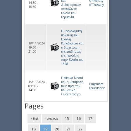
και
University
14:30 -
Διδακτορικών
of Thessaly
16:30
σπουδών σε
Γαλλία και
Γερμανία
Η υγειονομική
πολιτική του
Ιωάννη
18/11/2024
Καποδίστρια και
19:00 -
η διαχείριση
21:00
της επιδημίας
της πανώλης
στην Ελλάδα του
1828
Πράσινα Νησιά
15/11/2024
και η μετάβασή
Eugenides
09:30 -
τους προς την
Foundation
14:00
Κλιματική
Ουδετερότητα
Pages
15
16
17
« first
‹ previous
18
19
20
21
22