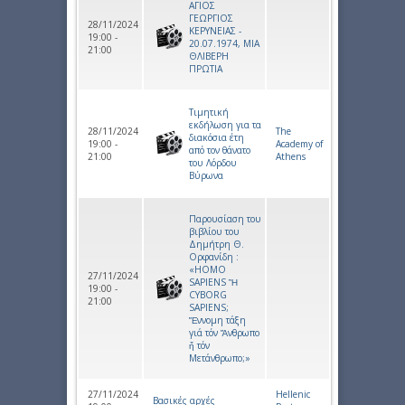
ΑΓΙΟΣ
ΓΕΩΡΓΙΟΣ
28/11/2024
ΚΕΡΥΝΕΙΑΣ -
19:00 -
20.07.1974, ΜΙΑ
21:00
ΘΛΙΒΕΡΗ
ΠΡΩΤΙΑ
Τιμητική
εκδήλωση για τα
28/11/2024
The
διακόσια έτη
19:00 -
Academy of
από τον θάνατο
21:00
Athens
του Λόρδου
Βύρωνα
Παρουσίαση του
βιβλίου του
Δημήτρη Θ.
Ορφανίδη :
«HOMO
27/11/2024
SAPIENS Ἢ
19:00 -
CYBORG
21:00
SAPIENS;
Ἔννομη τάξη
γιά τόν Ἄνθρωπο
ἤ τόν
Μετάνθρωπο;»
27/11/2024
Hellenic
Βασικές αρχές