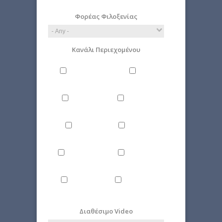
Φορέας Φιλοξενίας
Κανάλι Περιεχομένου
Philosophy
Miscellaneous
Literature
Science
Culture
Energy
Εnvironment
Politics
Computer
Economy
Science
Διαθέσιμο Video