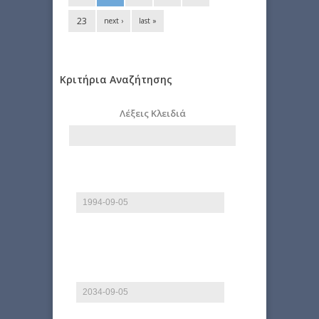
23
next ›
last »
Κριτήρια Αναζήτησης
Λέξεις Κλειδιά
Start date
Date
E.g., 2026-08-09
End date
Date
E.g., 2026-08-09