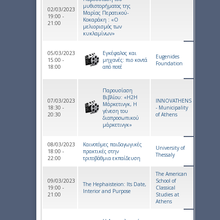
μυθιστορήματος της
02/03/2023
Μαρίας Περατικού-
19:00 -
Κοκαράκη : «Ο
21:00
μελιορισμός των
κυκλαμίνων»
05/03/2023
Εγκέφαλος και
Eugenides
15:00 -
μηχανές: πιο κοντά
Foundation
18:00
από ποτέ
Παρουσίαση
Βιβλίου: «H2H
07/03/2023
INNOVATHENS
Μάρκετινγκ, Η
18:30 -
- Municipality
γένεση του
20:30
of Athens
διαπροσωπικού
μάρκετινγκ»
08/03/2023
Καινοτόμες παιδαγωγικές
University of
18:00 -
πρακτικές στην
Thessaly
22:00
τριτοβάθμια εκπαίδευση
The American
09/03/2023
School of
The Hephaisteion: Its Date,
19:00 -
Classical
Interior and Purpose
21:00
Studies at
Athens