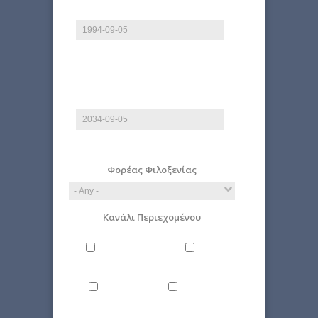
Date
E.g., 2026-08-09
End date
Date
E.g., 2026-08-09
Φορέας Φιλοξενίας
Κανάλι Περιεχομένου
Philosophy
Miscellaneous
Literature
Science