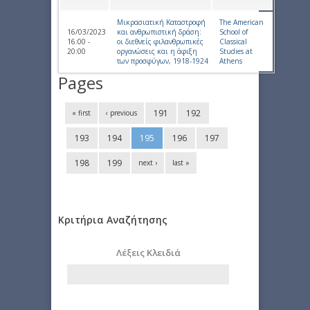
Μικρασιατική Καταστροφή
The American
16/03/2023
και ανθρωπιστική δράση:
School of
16:00 -
οι διεθνείς φιλανθρωπικές
Classical
20:00
οργανώσεις και η άφιξη
Studies at
των προσφύγων, 1918-1924
Athens
Pages
191
192
« first
‹ previous
193
194
195
196
197
198
199
next ›
last »
Κριτήρια Αναζήτησης
Λέξεις Κλειδιά
Start date