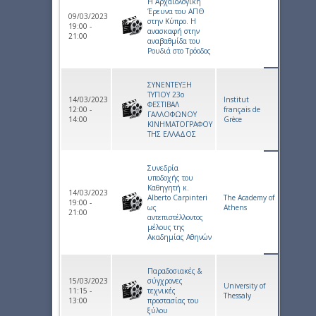
Η Αρχαιολογική
Έρευνα του ΑΠΘ
09/03/2023
στην Κύπρο. Η
19:00 -
ανασκαφή στην
21:00
αναβαθμίδα του
Ρουδιά στο Τρόοδος
ΣΥΝΕΝΤΕΥΞΗ
ΤΥΠΟΥ 23o
14/03/2023
Institut
ΦΕΣΤΙΒΑΛ
12:00 -
français de
ΓΑΛΛΟΦΩΝΟΥ
14:00
Grèce
ΚΙΝΗΜΑΤΟΓΡΑΦΟΥ
ΤΗΣ ΕΛΛΑΔOΣ
Συνεδρία
υποδοχής του
Καθηγητή κ.
14/03/2023
Alberto Carpinteri
The Academy of
19:00 -
ως
Athens
21:00
αντεπιστέλλοντος
μέλους της
Ακαδημίας Αθηνών
Παραδοσιακές &
15/03/2023
σύγχρονες
University of
11:15 -
τεχνικές
Thessaly
13:00
προστασίας του
ξύλου