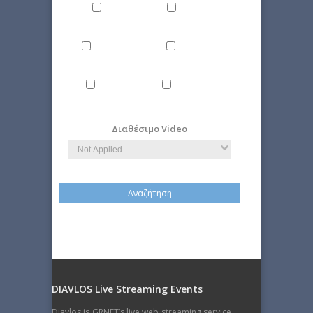
Culture
Energy
Εnvironment
Politics
Computer
Economy
Science
Διαθέσιμο Video
DIAVLOS Live Streaming Events
Diavlos is GRNET’s live web streaming service.