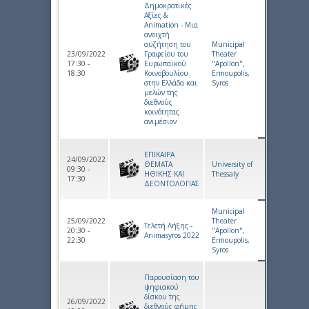
Δημοκρατικές
Αξίες &
Animation - Mια
ανοιχτή
συζήτηση του
Municipal
23/09/2022
Γραφείου του
Theater
17:30 -
Ευρωπαϊκού
"Apollon",
18:30
Κοινοβουλίου
Ermoupolis,
στην Ελλάδα και
Syros
μελών της
διεθνούς
κοινότητας
ανιμέσιον
ΕΠΙΚΑΙΡΑ
24/09/2022
ΘΕΜΑΤΑ
University of
09:30 -
ΗΘΙΚΗΣ ΚΑΙ
Thessaly
17:30
ΔΕΟΝΤΟΛΟΓΙΑΣ
Municipal
25/09/2022
Theater
Τελετή Λήξης -
20:30 -
"Apollon",
Animasyros 2022
22:30
Ermoupolis,
Syros
Παρουσίαση του
ψηφιακού
δίσκου της
26/09/2022
διεθνούς φήμης