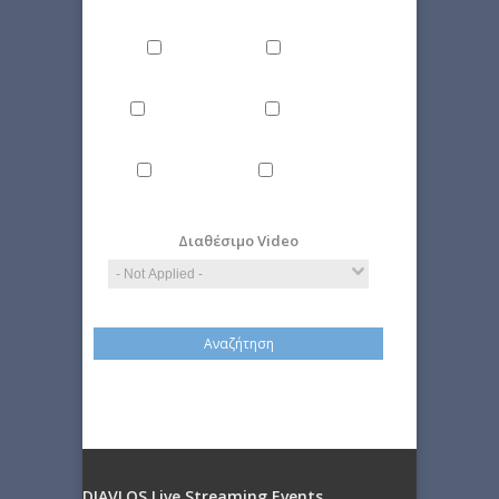
Culture
Energy
Εnvironment
Politics
Computer
Economy
Science
Διαθέσιμο Video
DIAVLOS Live Streaming Events