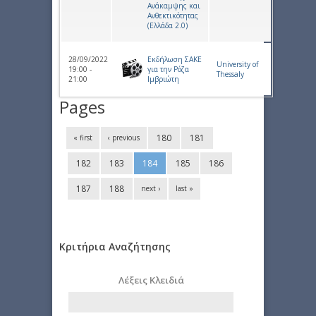
Ανάκαμψης και
Ανθεκτικότητας
(Ελλάδα 2.0)
28/09/2022
Εκδήλωση ΣΑΚΕ
University of
19:00 -
για την Ρόζα
Thessaly
21:00
Ιμβριώτη
Pages
180
181
« first
‹ previous
182
183
184
185
186
187
188
next ›
last »
Κριτήρια Αναζήτησης
Λέξεις Κλειδιά