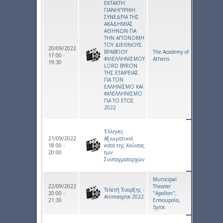
ΕΚΤΑΚΤΗ
ΠΑΝΗΓΥΡΙΚΗ
ΣΥΝΕΔΡΙΑ ΤΗΣ
ΑΚΑΔΗΜΙΑΣ
ΑΘΗΝΩΝ ΓΙΑ
ΤΗΝ ΑΠΟΝΟΜΗ
ΤΟΥ ΔΙΕΘΝΟΥΣ
20/09/2022
ΒΡΑΒΕΙΟΥ
The Academy of
17:00 -
ΦΙΛΕΛΛΗΝΙΣΜΟΥ
Athens
19:30
LORD BYRON
ΤΗΣ ΕΤΑΙΡΕΙΑΣ
ΓΙΑ ΤΟΝ
ΕΛΛΗΝΙΣΜΟ ΚΑΙ
ΦΙΛΕΛΛΗΝΙΣΜΟ
ΓΙΑ ΤΟ ΕΤΟΣ
2022
Έλληνες
21/09/2022
Αξιωματικοί
18:00 -
κατά της Χούντας
20:00
των
Συνταγματαρχών
Municipal
22/09/2022
Theater
Τελετή Έναρξης -
20:00 -
"Apollon",
Animasyros 2022
21:30
Ermoupolis,
Syros