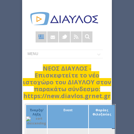
Φόρμα
αναζήτησης
ΝΕΟΣ ΔΙΑΥΛΟΣ -
Επισκεφτείτε το νέο
ιστοχώρο του ΔΙΑΥΛΟΥ στον
παρακάτω σύνδεσμο:
https://new.diavlos.grnet.gr
Έναρξη/
Event
Φορέας
Λήξη
Φιλοξενίας