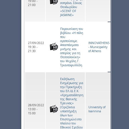
19:00 -
σοπράνο, Σόνιας
21:00
Θεοδωρίδου
«SCENT OF
JASMINE»
Παρουσίαση του
βιβλίου «Η πόλη
που
αγαπούσαμε.
27/09/2022
INNOVATHENS
Αποσπάσματα
19:30 -
- Municipality
μνήμης και
21:30
of Athens
απορίας για τη
Θεσσαλονίκη»
του Μιχάλη Γ.
Τριανταφυλλίδη.
Εκδήλωση
Ενημέρωσης για
την Προκήρυξη
του ΕΛ.ΙΔ.Ε.Κ.
«Χρηματοδότηση
της Βασικής
Έρευνας»
28/09/2022
(Οριζόντια
University of
13:00 -
υποστήριξη
Ioannina
15:00
όλων των
Επιστημών) στο
πλαίσιο του
Εθνικού Σχεδίου