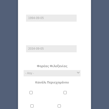
Start date
Date
E.g., 2026-08-09
End date
Date
E.g., 2026-08-09
Φορέας Φιλοξενίας
Κανάλι Περιεχομένου
Philosophy
Miscellaneous
Literature
Science