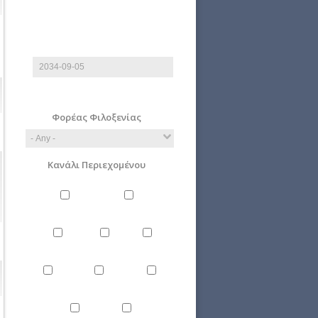
End date
Date
E.g., 2026-08-06
Φορέας Φιλοξενίας
Κανάλι Περιεχομένου
Philosophy
Miscellaneous
Literature
Science
Culture
Energy
Εnvironment
Politics