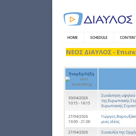
HOME
SCHEDULE
CONTENT
ΝΕΟΣ ΔΙΑΥΛΟΣ - Επισκ
Έναρξη/Λήξη
Συνάντηση υψηλού ε
30/04/2026
της Ευρωπαϊκής Στρ
10:15 - 16:15
Ευρωπαϊκής Στρατηγ
27/04/2026
Γιώργος Βαρουξάκης:
19:00 - 21:00
μιας ιδέας
27/04/2026
Συναυλία της Ορχή