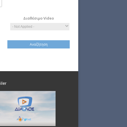
Computer
Economy
Science
Διαθέσιμο Video
iler