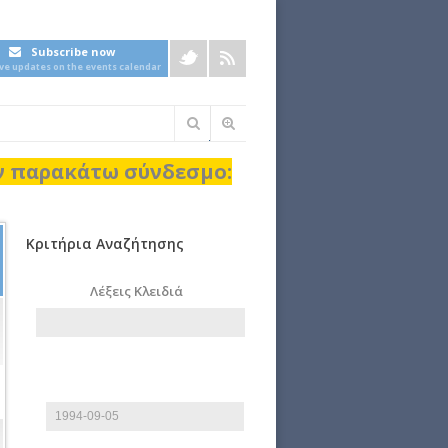
Subscribe now
ive updates on the events calendar
Φόρμα
αναζήτησης
ον παρακάτω σύνδεσμο:
Κριτήρια Αναζήτησης
Λέξεις Κλειδιά
Start date
Date
E.g., 2026-08-06