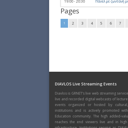
19:00 - 20:30
Πάνελ με ζωντανή μ
Pages
2
3
4
5
6
7
1
DIAVLOS Live Streaming Events
Diavlos is GRNET’s live web streaming servic
live and recorded digital webcasts of lecture
events organized or hosted by cultural
institutions and is actively promoted wi
Education community. The high added-value
reaches the end viewers live and in high
infrastructure. Institutions serving as DIA