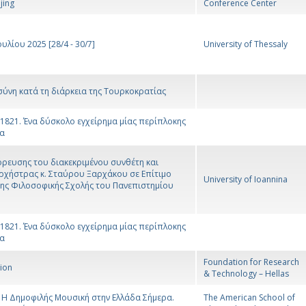
jing
Conference Center
υλίου 2025 [28/4 - 30/7]
University of Thessaly
σύνη κατά τη διάρκεια της Τουρκοκρατίας
1821. Ένα δύσκολο εγχείρημα μίας περίπλοκης
ία
όρευσης του διακεκριμένου συνθέτη και
ρχήστρας κ. Σταύρου Ξαρχάκου σε Επίτιμο
University of Ioannina
ης Φιλοσοφικής Σχολής του Πανεπιστημίου
1821. Ένα δύσκολο εγχείρημα μίας περίπλοκης
ία
Foundation for Research
tion
& Technology – Hellas
: Η Δημοφιλής Μουσική στην Ελλάδα Σήμερα.
The American School of