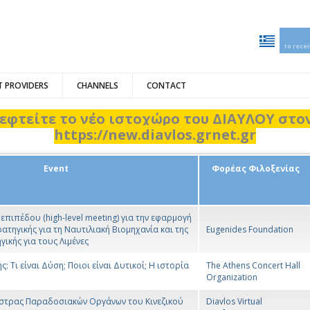
to rece
 PROVIDERS
CHANNELS
CONTACT
εφτείτε το νέο ιστοχώρο του ΔΙΑΥΛΟΥ στ
https://new.diavlos.grnet.gr
Event
Φορέας Φιλοξενίας
πιπέδου (high-level meeting) για την εφαρμογή
ατηγικής για τη Ναυτιλιακή Βιομηχανία και της
Eugenides Foundation
ικής για τους Λιμένες
 Τι είναι Δύση; Ποιοι είναι Δυτικοί; Η ιστορία
The Athens Concert Hall
Organization
στρας Παραδοσιακών Οργάνων του Κινεζικού
Diavlos Virtual