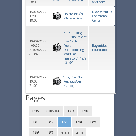
20:30
of Athens
15/09/2022
Diavlos Virtual
Πρωτοβουλία
17:00 -
Conference
«3η e-λικία»
18:00
Center
EU-Shipping-
BCE: ‘The role of
19/09/2022
Low Carbon
- 09:00
Fuels in
Eugenides
21/09/2022
Decarbonising
Foundation
- 13:45
Maritime
Transport’ [19/9
- 21/9]
19/09/2022
Έτος Ιάκωβου
19:00 -
Καμπανέλλη –
21:00
Κύπρος
Pages
179
180
« first
‹ previous
181
182
183
184
185
186
187
next ›
last »