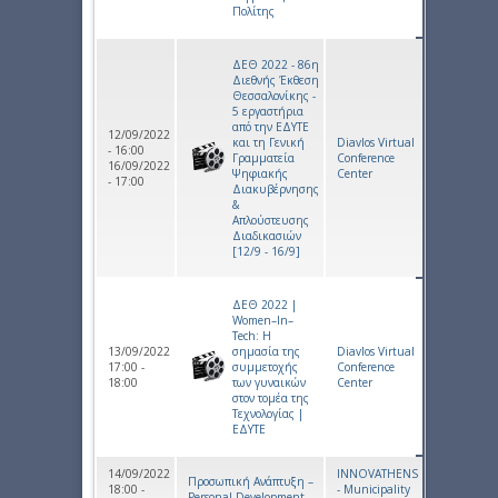
Πολίτης
ΔΕΘ 2022 - 86η
Διεθνής Έκθεση
Θεσσαλονίκης -
5 εργαστήρια
από την ΕΔΥΤΕ
12/09/2022
και τη Γενική
Diavlos Virtual
- 16:00
Γραμματεία
Conference
16/09/2022
Ψηφιακής
Center
- 17:00
Διακυβέρνησης
&
Απλούστευσης
Διαδικασιών
[12/9 - 16/9]
ΔΕΘ 2022 |
Women–In–
Tech: Η
13/09/2022
σημασία της
Diavlos Virtual
17:00 -
συμμετοχής
Conference
18:00
των γυναικών
Center
στον τομέα της
Τεχνολογίας |
ΕΔΥΤΕ
14/09/2022
INNOVATHENS
Προσωπική Ανάπτυξη –
18:00 -
- Municipality
Personal Development