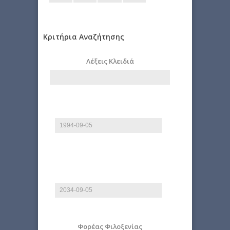
Κριτήρια Αναζήτησης
Λέξεις Κλειδιά
Start date
Date
E.g., 2026-08-09
End date
Date
E.g., 2026-08-09
Φορέας Φιλοξενίας