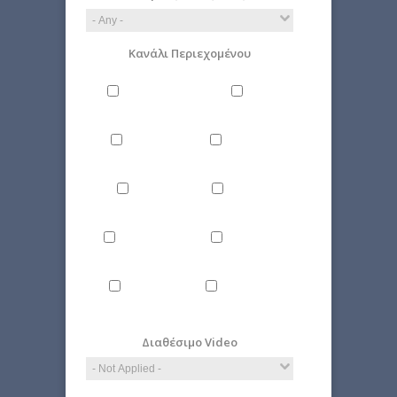
Κανάλι Περιεχομένου
Philosophy
Miscellaneous
Literature
Science
Culture
Energy
Εnvironment
Politics
Computer
Economy
Science
Διαθέσιμο Video