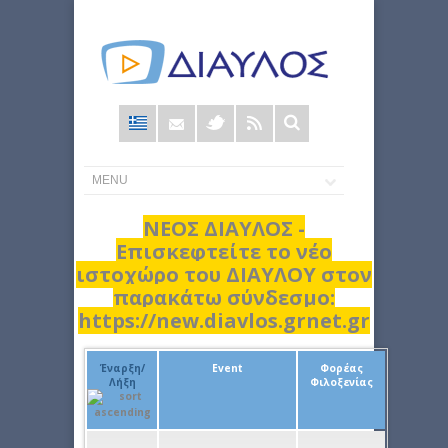
Φόρμα
αναζήτησης
ΝΕΟΣ ΔΙΑΥΛΟΣ -
Επισκεφτείτε το νέο
ιστοχώρο του ΔΙΑΥΛΟΥ στον
παρακάτω σύνδεσμο:
https://new.diavlos.grnet.gr
Έναρξη/
Event
Φορέας
Λήξη
Φιλοξενίας