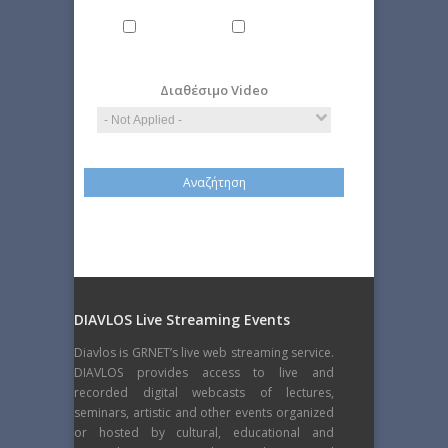
Computer
Economy
Science
Διαθέσιμο Video
DIAVLOS Live Streaming Events
Diavlos is GRNET’s live web streaming service.
DIAVLOS provides access to live and
recorded digital webcasts of lectures,
seminars, artistic and other events organized
or hosted by cultural, educational and