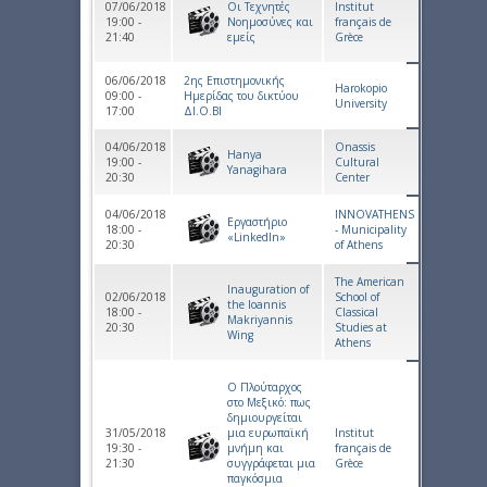
07/06/2018
Οι Τεχνητές
Institut
19:00 -
Νοημοσύνες και
français de
21:40
εμείς
Grèce
06/06/2018
2ης Επιστημονικής
Harokopio
09:00 -
Ημερίδας του δικτύου
University
17:00
ΔΙ.Ο.ΒΙ
04/06/2018
Onassis
Hanya
19:00 -
Cultural
Yanagihara
20:30
Center
04/06/2018
INNOVATHENS
Εργαστήριο
18:00 -
- Municipality
«LinkedIn»
20:30
of Athens
The American
Inauguration of
02/06/2018
School of
the Ioannis
18:00 -
Classical
Makriyannis
20:30
Studies at
Wing
Athens
Ο Πλούταρχος
στο Μεξικό: πως
δημιουργείται
31/05/2018
μια ευρωπαϊκή
Institut
19:30 -
μνήμη και
français de
21:30
συγγράφεται μια
Grèce
παγκόσμια