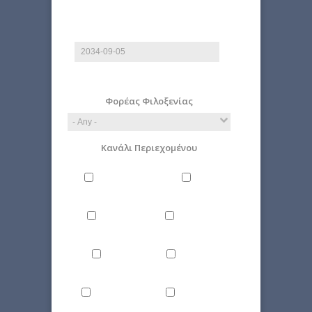
End date
Date
E.g., 2026-08-07
Φορέας Φιλοξενίας
Κανάλι Περιεχομένου
Philosophy
Miscellaneous
Literature
Science
Culture
Energy
Εnvironment
Politics