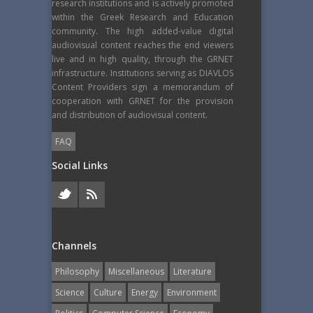
research institutions and is actively promoted
within the Greek Research and Education
community. The high added-value digital
audiovisual content reaches the end viewers
live and in high quality, through the GRNET
infrastructure. Institutions serving as DIAVLOS
Content Providers sign a memorandum of
cooperation with GRNET for the provision
and distribution of audiovisual content.
FAQ
Social Links
Channels
Philosophy
Miscellaneous
Literature
Science
Culture
Energy
Εnvironment