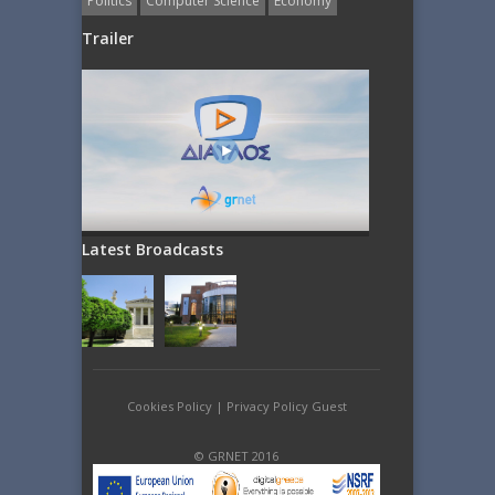
Politics
Computer Science
Economy
Trailer
Latest Broadcasts
Cookies Policy
|
Privacy Policy Guest
© GRNET 2016