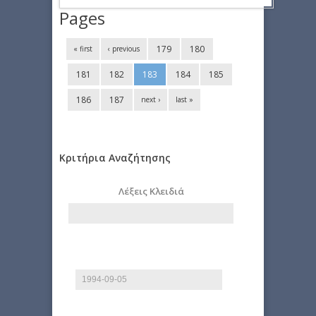
Pages
179
180
« first
‹ previous
181
182
183
184
185
186
187
next ›
last »
Κριτήρια Αναζήτησης
Λέξεις Κλειδιά
Start date
Date
E.g., 2026-08-07