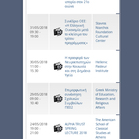
ιστορία στον 21ο
αιώνα
Συνέδριο ΟΕΕ:
Stavros
«Η Ελληνική
31/05/2018
Niarchos
Οικονομία μετά
09:30 -
Foundation
το κλείσιμο του
19:00
Cultural
τρίτου
Center
προγράμματος»
Η προσφορά των
30/05/2018
Νευροεπιστημών
Hellenic
11:00 -
στην Κοινωνία
Pasteur
15:30
και στη Δημόσια
Institute
Υγεία
Επιμορφωτική
Greek Ministry
29/05/2018
συνάντηση
of Education,
09:00 -
Σχολικών
Research and
10:40
Συμβούλων
Religious
ΠΕ02
Affairs
The American
24/05/2018
ALPHA TRUST
School of
19:00 -
SPRING
Classical
21:00
LECTURE 2018
Studies at
Athens