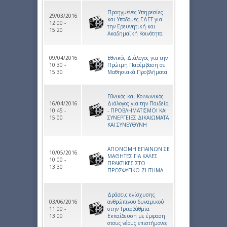
Προηγμένες Υπηρεσίες
29/03/2016
και Υποδομές ΕΔΕΤ για
12:00 -
την Ερευνητική και
15:20
Ακαδημαϊκή Κοινότητα
09/04/2016
Εθνικός Διάλογος για την
10:30 -
Πρώιμη Παρέμβαση σε
15:30
Μαθησιακά Προβλήματα
Εθνικός και Κοινωνικός
16/04/2016
Διάλογος για την Παιδεία
10:45 -
- ΠΡΟΒΛΗΜΑΤΙΣΜΟΙ ΚΑΙ
15:00
ΣΥΝΕΡΓΕΙΕΣ ΔΙΚΑΙΩΜΑΤΑ
ΚΑΙ ΣΥΝΕΥΘΥΝΗ
ΑΠΟΝΟΜΗ ΕΠΑΙΝΩΝ ΣΕ
10/05/2016
ΜΑΘΗΤΕΣ ΓΙΑ ΚΑΛΕΣ
10:00 -
ΠΡΑΚΤΙΚΕΣ ΣΤΟ
13:30
ΠΡΟΣΦΥΓΙΚΟ ΖΗΤΗΜΑ
Δράσεις ενίσχυσης
03/06/2016
ανθρώπινου δυναμικού
11:00 -
στην Τριτοβάθμια
13:00
Εκπαίδευση με έμφαση
στους νέους επιστήμονες