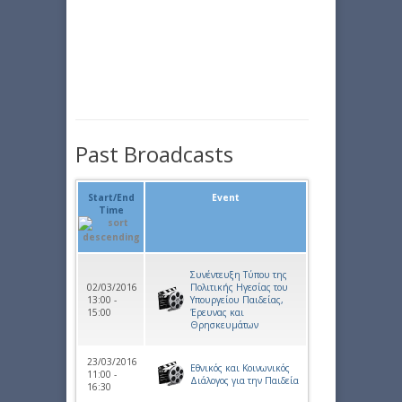
Past Broadcasts
Start/End
Event
Time
Συνέντευξη Τύπου της
02/03/2016
Πολιτικής Ηγεσίας του
13:00 -
Υπουργείου Παιδείας,
15:00
Έρευνας και
Θρησκευμάτων
23/03/2016
Εθνικός και Κοινωνικός
11:00 -
Διάλογος για την Παιδεία
16:30