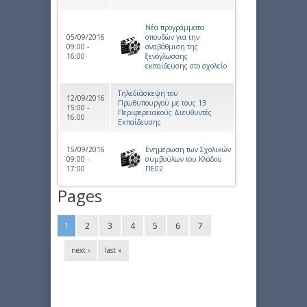
Νέα προγράμματα
05/09/2016
σπουδών για την
09:00 -
αναβάθμιση της
16:00
ξενόγλωσσης
εκπαίδευσης στο σχολείο
Τηλεδιάσκεψη του
12/09/2016
Πρωθυπουργού με τους 13
15:00 -
Περιφερειακούς Διευθυντές
16:00
Εκπαίδευσης
15/09/2016
Ενημέρωση των Σχολικών
09:00 -
συμβούλων του Κλάδου
17:00
ΠΕ02
Pages
2
3
4
5
6
7
1
next ›
last »