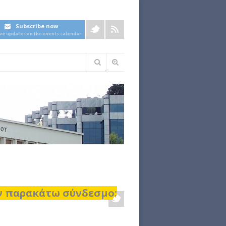
Subscribe now
ive updates on the events calendar
Φόρμα
αναζήτησης
ον παρακάτω σύνδεσμο: