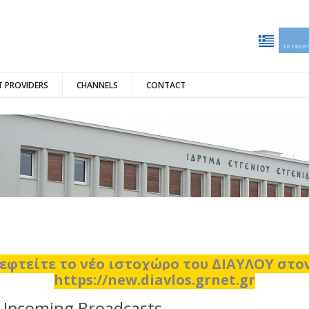
to rece
 PROVIDERS
CHANNELS
CONTACT
εφτείτε το νέο ιστοχώρο του ΔΙΑΥΛΟΥ στ
https://new.diavlos.grnet.gr
Upcoming Broadcasts