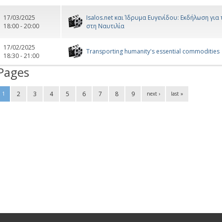
17/03/2025
Isalos.net και Ίδρυμα Ευγενίδου: Εκδήλωση για 
18:00 - 20:00
στη Ναυτιλία
17/02/2025
Transporting humanity's essential commodities
18:30 - 21:00
Pages
2
3
4
5
6
7
8
9
1
next ›
last »