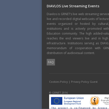
DIAVLOS Live Streaming Events
Diavlos is GRNET’s live web streaming servic
live and recorded digital webcasts of lecture
events organized or hosted by cultural
institutions and is actively promoted wi
Education community. The high added-value
reaches the end viewers live and in high
infrastructure. Institutions serving as DIA
memorandum of cooperation with GRNE
distribution of audiovisual content.
FAQ
Cookies Policy
|
Privacy Policy Guest
© GRNET 2016