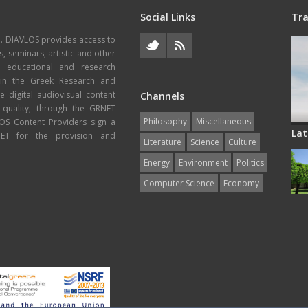
Social Links
Tra
e. DIAVLOS provides access to
s, seminars, artistic and other
, educational and research
thin the Greek Research and
 digital audiovisual content
Channels
 quality, through the GRNET
Philosophy
Miscellaneous
VLOS Content Providers sign a
Lat
T for the provision and
Literature
Science
Culture
Energy
Εnvironment
Politics
Computer Science
Economy