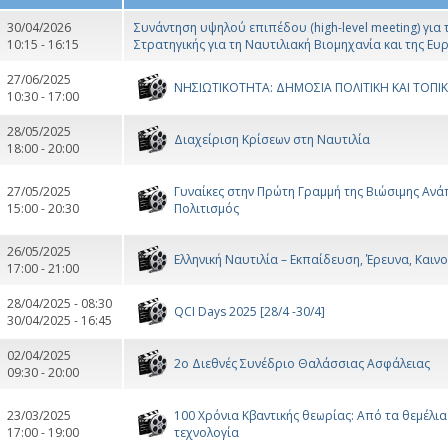
30/04/2026
Συνάντηση υψηλού επιπέδου (high-level meeting) για
10:15 - 16:15
Στρατηγικής για τη Ναυτιλιακή Βιομηχανία και της Ευ
27/06/2025
ΝΗΣΙΩΤΙΚΟΤΗΤΑ: ΔΗΜΟΣΙΑ ΠΟΛΙΤΙΚΗ ΚΑΙ ΤΟΠΙ
10:30 - 17:00
28/05/2025
Διαχείριση Κρίσεων στη Ναυτιλία
18:00 - 20:00
27/05/2025
Γυναίκες στην Πρώτη Γραμμή της Βιώσιμης Ανάπ
15:00 - 20:30
Πολιτισμός
26/05/2025
Ελληνική Ναυτιλία – Εκπαίδευση, Έρευνα, Καιν
17:00 - 21:00
28/04/2025 - 08:30
QCI Days 2025 [28/4 -30/4]
30/04/2025 - 16:45
02/04/2025
2ο Διεθνές Συνέδριο Θαλάσσιας Ασφάλειας
09:30 - 20:00
23/03/2025
100 Χρόνια Κβαντικής θεωρίας: Από τα θεμέλι
17:00 - 19:00
τεχνολογία