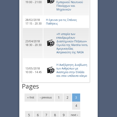
19:00 - 21:00
Εμπορικού Ναυτικού
Πλοιάρχων και
Μηχανικών
28/02/2018
H έρευνα για τις Σπάνιες
17:15 - 20:30
Παθήσεις
«Η ιστορία των
επανδρωμένων
23/04/2018
Διαστημικών Πτήσεων»
18:30 - 20:30
Ομιλία της Marsha Ivins,
Αμερικανίδας
Αστροναύτη της NASA
Η Ανεξάρτητη Διαβίωση
13/05/2018
των Ανθρώπων με
10:00 - 14:45
Αναπηρία στην Ελλάδα
και στον υπόλοιπο κόσμο
Pages
1
2
3
« first
‹ previous
4
5
6
7
8
9
next ›