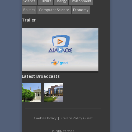
Science
Culture
Energy
Εnvironment
Politics
Computer Science
Economy
Trailer
Latest Broadcasts
Cookies Policy
|
Privacy Policy Guest
© GRNET 2016