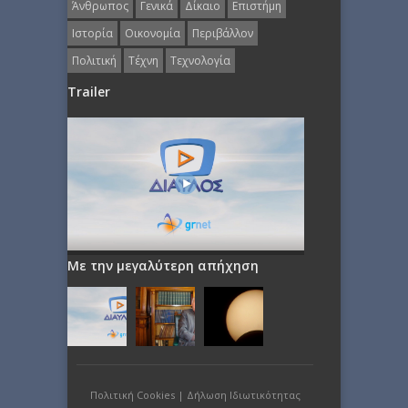
Άνθρωπος
Γενικά
Δίκαιο
Επιστήμη
Ιστορία
Οικονομία
Περιβάλλον
Πολιτική
Τέχνη
Τεχνολογία
Trailer
Με την μεγαλύτερη απήχηση
Πολιτική Cookies
|
Δήλωση Ιδιωτικότητας