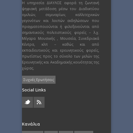
Η υπηρεσία ΔΙΑΥΛΟΣ αφορά τη ζωντανή
ψηφιακή μετάδοση μέσω του Διαδικτύου
ομιλιών, σεμιναρίων, καλλιτεχνικών
γεγονότων και λοιπών εκδηλώσεων που
πραγματοποιούνται ή φιλοξενούνται από
σημαντικούς πολιτιστικούς φορείς – λ.χ.
Μέγαρα Μουσικής , Μουσεία, Συνεδριακά
Κέντρα, κλπ – καθώς και από
εκπαιδευτικούς και ερευνητικούς φορείς,
πρωτίστως προς το σύνολο των μελών της
Ερευνητικής και Ακαδημαϊκής κοινότητας της
χώρας.
Συχνές Ερωτήσεις
Social Links
Κανάλια