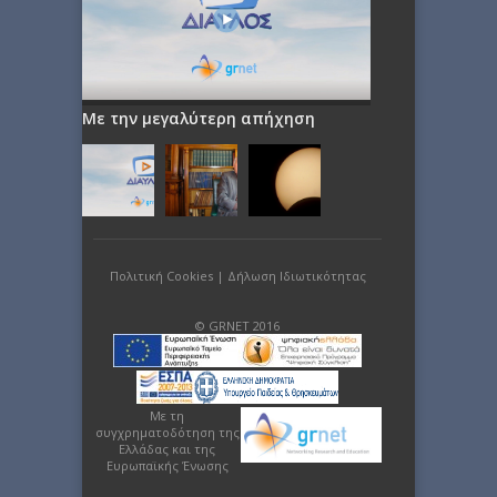
Με την μεγαλύτερη απήχηση
Πολιτική Cookies
|
Δήλωση Ιδιωτικότητας
© GRNET 2016
Με τη
συγχρηματοδότηση της
Ελλάδας και της
Ευρωπαϊκής Ένωσης