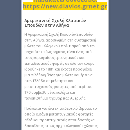
https://new.diavlos.grnet.gr
Αμερικανική Σχολή Κλασικών
Σπουδών στην Αθήνα
H Αμερικανική Σχολή Κλασικών Σπουδών
στην Αθήνα, αφοσιωμένη στη συστηματική
μελέτη του ελληνικού πολιτισμού από την
αρχαιότητα έως σήμερα, είναι ένας από
τους κορυφαίους ερευνητικούς και
εκπαιδευτικούς φορείς σε όλο τον κόσμο.
Ιδρύθηκε το 1881 και έκτοτε προσφέρει
μια φιλόξενη βάση για μελέτη και έρευνα
στην Ελλάδα σε μελετητές και
μεταπτυχιακούς φοιτητές από περίπου
170 συμβεβλημένα κολέγια και
πανεπιστήμια της Βόρειας Αμερικής.
Πρόκειται για ένα εκπαιδευτικό ίδρυμα, το
οποίο εισάγει μεταπτυχιακούς φοιτητές
αλλά και προπτυχιακούς σπουδαστές και
δασκάλους στους αρχαιολογικούς χώρους