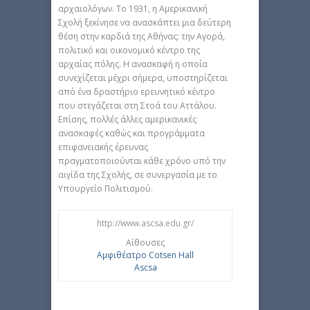
αρχαιολόγων. Το 1931, η Αμερικανική
Σχολή ξεκίνησε να ανασκάπτει μια δεύτερη
θέση στην καρδιά της Αθήνας: την Αγορά,
πολιτικό και οικονομικό κέντρο της
αρχαίας πόλης. Η ανασκαφή η οποία
συνεχίζεται μέχρι σήμερα, υποστηρίζεται
από ένα δραστήριο ερευνητικό κέντρο
που στεγάζεται στη Στοά του Αττάλου.
Επίσης, πολλές άλλες αμερικανικές
ανασκαφές καθώς και προγράμματα
επιφανειακής έρευνας
πραγματοποιούνται κάθε χρόνο υπό την
αιγίδα της Σχολής, σε συνεργασία με το
Υπουργείο Πολιτισμού.
http://www.ascsa.edu.gr/
Αίθουσες
Αμφιθέατρο Cotsen Hall
Ascsa