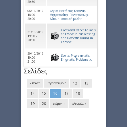
20:30
06/11/2019
«Αγιος Νεκτάριος Κεφαλάς,
18:00 -
Μητροπολίτης Πενταπόλεως»
20:00
Δίτομη ιστορική μελέτη
Goats and Other Animals
31/10/2019
at Azoria: Public Feasting
19:00 -
and Domestic Dining in
20:30
Context
29/10/2019
Spolia: Programmatic,
19:00 -
Enigmatic, Problematic
21:00
Σελίδες
12
13
« πρώτη
‹ προηγούμενη
14
15
16
17
18
19
20
επόμενη ›
τελευταία »