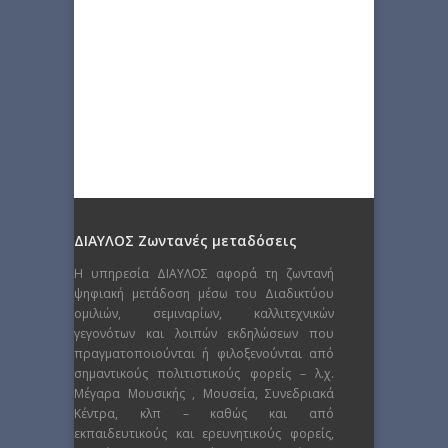
ΔΙΑΥΛΟΣ Ζωντανές μεταδόσεις
Η υπηρεσία ΔΙΑΥΛΟΣ αφορά τη ζωντανή
ψηφιακή μετάδοση μέσω του Διαδικτύου
ομιλιών, σεμιναρίων, καλλιτεχνικών
γεγονότων και λοιπών εκδηλώσεων που
πραγματοποιούνται ή φιλοξενούνται από
σημαντικούς πολιτιστικούς φορείς – λ.χ.
Μέγαρα Μουσικής , Μουσεία, Συνεδριακά
Κέντρα, κλπ – καθώς και από
εκπαιδευτικούς και ερευνητικούς φορείς,