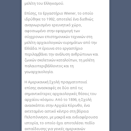
μελέτη του Ελληνισμού.
Επίσης, το Εργαστήριο Wiener, το οποίο
ιδρύθηκε το 1992, αποτελεί ένα διεθνώς
αναγνωρισμένο ερευνητικό χώρο,
αφοσιωμένο στην εφαρμογή των
σύγχρονων επιστημονικών τεχνικών στη
μελέτη αρχαιολογικών ευρημάτων από την
Ελλάδα. Η έρευνα στο εργαστήριο
περιλαμβάνει την ανάλυση ανθρώπινων και
ζωικών σκελετικών καταλοίπων, τη μελέτη
παλαιοπεριβάλλοντος και τη
γεωαρχαιολογία.
H Αμερικανική Σχολή πραγματοποιεί
επίσης ανασκαφές σε δύο από τις
σημαντικότερες αρχαιολογικές θέσεις του
αρχαίου κόσμου. Από το 1896, η Σχολή
ανασκάπτει στην Αρχαία Κόρινθο, ένα
εκτεταμένο αστικό κέντρο στη βόρεια
Πελοπόννησο, με μακρά και ενδιαφέρουσα
ιστορία, το οποίο έχει αποτελέσει πεδίο
εκπαίδευσης για γενεές αμερικανών