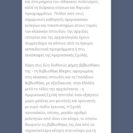
και στα μνημεία του ελληνικού πολιτισμού,
κατά τη διάρκεια ετήσιων και θερινών
προγραμμάτων. Πολλοί από τους
σημερινούς καθηγητές αμερικανικών
κολεγίων και πανεπιστημίων στους τομείς
των κλασικών σπουδών, της αρχαίας
ιστορίας και της αρχαιολογίας έχουν
συμμετάσχει σε κάποιο από τα έγκυρα
εκπαιδευτικά προγράμματα ή στις
ανασκαφές της Αμερικανικής Σχολής.
Χάρη στις δύο διεθνούς φήμης βιβλιοθήκες
της – τη Βιβλιοθήκη Blegen, αφιερωμένη
στις κλασικές σπουδές και τη Γεννάδειο
Βιβλιοθήκη, με εξειδίκευση στην Ελλάδα
μετά το τέλος της αρχαιότητας – η
Αμερικανική Σχολή αποτελεί έναν εξαίρετο
χώρο μελέτης για φοιτητές και ερευνητές
με ευρύ πεδίο έρευνας. Η Σχολή
προσελκύει, επίσης, μεγάλο αριθμό
μελετητών από όλον τον κόσμο, οι οποίοι
θεωρούν τις βιβλιοθήκες της ένα από τα
σημαντικότερα κέντρα στον κόσμο για τη