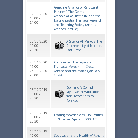
Genuine Alliance or Reluctant
Partners? The German
12/03/2020
Archaeological Institute and the
19:00 -
Nazi Ancestral Heritage Research
21:00
and Teaching Society (Annual
Archives Lecture)
05/03/2020
A Site for All Periods: The
19:00 -
Diachronicity of Mochlos,
20:30
East Crete
23/01/2020 -
Conference - The Legacy of
17:00
Francesco Morosini in Crete,
24/01/2020 -
Athens and the Morea (January
20:00
23-24)
Euchenor’s Corinth:
05/12/2019
Mycenaean Habitation
19:00 -
from Acrocorinth to
20:30
Korakou
21/11/2019
Erasing Macedonians: The Politics
19:00 -
of Athenian Space in 200 B.C.
20:30
14/11/2019
19:00 -
Socrates and the Health of Athens