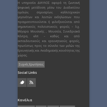
Η υπηρεσία ΔΙΑΥΛΟΣ αφορά τη ζωντανή
ψηφιακή μετάδοση μέσω του Διαδικτύου
ομιλιών, σεμιναρίων, καλλιτεχνικών
γεγονότων και λοιπών εκδηλώσεων που
πραγματοποιούνται ή φιλοξενούνται από
σημαντικούς πολιτιστικούς φορείς – λ.χ.
Μέγαρα Μουσικής , Μουσεία, Συνεδριακά
Κέντρα, κλπ – καθώς και από
εκπαιδευτικούς και ερευνητικούς φορείς,
πρωτίστως προς το σύνολο των μελών της
Ερευνητικής και Ακαδημαϊκής κοινότητας της
χώρας.
Συχνές Ερωτήσεις
Social Links
Κανάλια