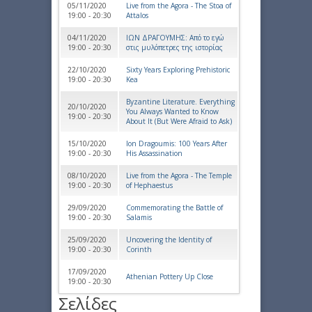
05/11/2020
Live from the Agora - The Stoa of
19:00 - 20:30
Attalos
04/11/2020
ΙΩΝ ΔΡΑΓΟΥΜΗΣ: Από το εγώ
19:00 - 20:30
στις μυλόπετρες της ιστορίας
22/10/2020
Sixty Years Exploring Prehistoric
19:00 - 20:30
Kea
Byzantine Literature. Everything
20/10/2020
You Always Wanted to Know
19:00 - 20:30
About It (But Were Afraid to Ask)
15/10/2020
Ion Dragoumis: 100 Years After
19:00 - 20:30
His Assassination
08/10/2020
Live from the Agora - The Temple
19:00 - 20:30
of Hephaestus
29/09/2020
Commemorating the Battle of
19:00 - 20:30
Salamis
25/09/2020
Uncovering the Identity of
19:00 - 20:30
Corinth
17/09/2020
Athenian Pottery Up Close
19:00 - 20:30
Σελίδες