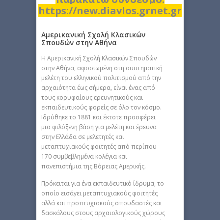
https://new.diavlos.grnet.gr
Αμερικανική Σχολή Κλασικών
Σπουδών στην Αθήνα
H Αμερικανική Σχολή Κλασικών Σπουδών
στην Αθήνα, αφοσιωμένη στη συστηματική
μελέτη του ελληνικού πολιτισμού από την
αρχαιότητα έως σήμερα, είναι ένας από
τους κορυφαίους ερευνητικούς και
εκπαιδευτικούς φορείς σε όλο τον κόσμο.
Ιδρύθηκε το 1881 και έκτοτε προσφέρει
μια φιλόξενη βάση για μελέτη και έρευνα
στην Ελλάδα σε μελετητές και
μεταπτυχιακούς φοιτητές από περίπου
170 συμβεβλημένα κολέγια και
πανεπιστήμια της Βόρειας Αμερικής.
Πρόκειται για ένα εκπαιδευτικό ίδρυμα, το
οποίο εισάγει μεταπτυχιακούς φοιτητές
αλλά και προπτυχιακούς σπουδαστές και
δασκάλους στους αρχαιολογικούς χώρους