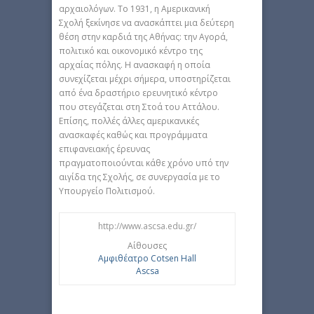
αρχαιολόγων. Το 1931, η Αμερικανική
Σχολή ξεκίνησε να ανασκάπτει μια δεύτερη
θέση στην καρδιά της Αθήνας: την Αγορά,
πολιτικό και οικονομικό κέντρο της
αρχαίας πόλης. Η ανασκαφή η οποία
συνεχίζεται μέχρι σήμερα, υποστηρίζεται
από ένα δραστήριο ερευνητικό κέντρο
που στεγάζεται στη Στοά του Αττάλου.
Επίσης, πολλές άλλες αμερικανικές
ανασκαφές καθώς και προγράμματα
επιφανειακής έρευνας
πραγματοποιούνται κάθε χρόνο υπό την
αιγίδα της Σχολής, σε συνεργασία με το
Υπουργείο Πολιτισμού.
http://www.ascsa.edu.gr/
Αίθουσες
Αμφιθέατρο Cotsen Hall
Ascsa