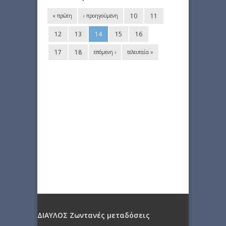
10
11
« πρώτη
‹ προηγούμενη
12
13
14
15
16
17
18
επόμενη ›
τελευταία »
ΔΙΑΥΛΟΣ Ζωντανές μεταδόσεις