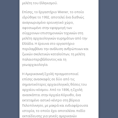
μελέτη του Ελληνισμού.
Επίσης, το Εργαστήριο Wiener, το οποίο
ιδρύθηκε το 1992, αποτελεί ένα διεθνώς
αναγνωρισμένο ερευνητικό χώρο,
αφοσιωμένο στην εφαρμογή των
σύγχρονων επιστημονικών τεχνικών στη
μελέτη αρχαιολογικών ευρημάτων από την
Ελλάδα. Η έρευνα στο εργαστήριο
περιλαμβάνει την ανάλυση ανθρώπινων και
ζωικών σκελετικών καταλοίπων, τη μελέτη
παλαιοπεριβάλλοντος και τη
γεωαρχαιολογία.
H Αμερικανική Σχολή πραγματοποιεί
επίσης ανασκαφές σε δύο από τις
σημαντικότερες αρχαιολογικές θέσεις του
αρχαίου κόσμου. Από το 1896, η Σχολή
ανασκάπτει στην Αρχαία Κόρινθο, ένα
εκτεταμένο αστικό κέντρο στη βόρεια
Πελοπόννησο, με μακρά και ενδιαφέρουσα
ιστορία, το οποίο έχει αποτελέσει πεδίο
εκπαίδευσης για γενεές αμερικανών