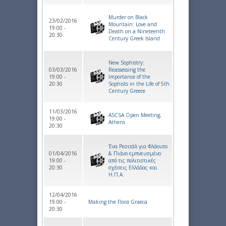
Murder on Black
23/02/2016
Mountain: Love and
19:00 -
Death on a Nineteenth
20:30
Century Greek Island
New Sophistry:
03/03/2016
Reassessing the
19:00 -
Importance of the
20:30
Sophists in the Life of 5th
Century Greece
11/03/2016
ASCSA Open Meeting,
19:00 -
Athens
20:30
Ένα Ρεσιτάλ για Φλάουτο
01/04/2016
& Πιάνο εμπνευσμένο
19:00 -
από τις πολιτιστικές
20:30
σχέσεις Ελλάδας και
Η.Π.Α.
12/04/2016
19:00 -
Making the Flora Graeca
20:30