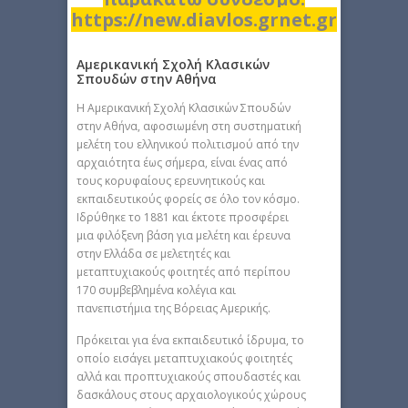
https://new.diavlos.grnet.gr
Αμερικανική Σχολή Κλασικών
Σπουδών στην Αθήνα
H Αμερικανική Σχολή Κλασικών Σπουδών
στην Αθήνα, αφοσιωμένη στη συστηματική
μελέτη του ελληνικού πολιτισμού από την
αρχαιότητα έως σήμερα, είναι ένας από
τους κορυφαίους ερευνητικούς και
εκπαιδευτικούς φορείς σε όλο τον κόσμο.
Ιδρύθηκε το 1881 και έκτοτε προσφέρει
μια φιλόξενη βάση για μελέτη και έρευνα
στην Ελλάδα σε μελετητές και
μεταπτυχιακούς φοιτητές από περίπου
170 συμβεβλημένα κολέγια και
πανεπιστήμια της Βόρειας Αμερικής.
Πρόκειται για ένα εκπαιδευτικό ίδρυμα, το
οποίο εισάγει μεταπτυχιακούς φοιτητές
αλλά και προπτυχιακούς σπουδαστές και
δασκάλους στους αρχαιολογικούς χώρους