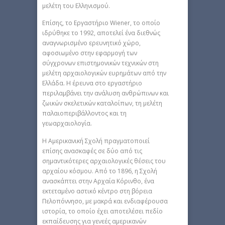
μελέτη του Ελληνισμού.
Επίσης, το Εργαστήριο Wiener, το οποίο
ιδρύθηκε το 1992, αποτελεί ένα διεθνώς
αναγνωρισμένο ερευνητικό χώρο,
αφοσιωμένο στην εφαρμογή των
σύγχρονων επιστημονικών τεχνικών στη
μελέτη αρχαιολογικών ευρημάτων από την
Ελλάδα. Η έρευνα στο εργαστήριο
περιλαμβάνει την ανάλυση ανθρώπινων και
ζωικών σκελετικών καταλοίπων, τη μελέτη
παλαιοπεριβάλλοντος και τη
γεωαρχαιολογία.
H Αμερικανική Σχολή πραγματοποιεί
επίσης ανασκαφές σε δύο από τις
σημαντικότερες αρχαιολογικές θέσεις του
αρχαίου κόσμου. Από το 1896, η Σχολή
ανασκάπτει στην Αρχαία Κόρινθο, ένα
εκτεταμένο αστικό κέντρο στη βόρεια
Πελοπόννησο, με μακρά και ενδιαφέρουσα
ιστορία, το οποίο έχει αποτελέσει πεδίο
εκπαίδευσης για γενεές αμερικανών