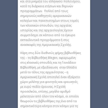
και στα μνημεία του ελληνικού πολιτισμού,
κατά τη διάρκεια ετήσιων και θερινών
προγραμμάτων. Πολλοί από τους
σημερινούς καθηγητές αμερικανικών
κολεγίων και πανεπιστημίων στους τομείς
των κλασικών σπουδών, της αρχαίας
ιστορίας και της αρχαιολογίας έχουν
συμμετάσχει σε κάποιο από τα έγκυρα
εκπαιδευτικά προγράμματα ή στις
ανασκαφές της Αμερικανικής Σχολής.
Χάρη στις δύο διεθνούς φήμης βιβλιοθήκες
της – τη Βιβλιοθήκη Blegen, αφιερωμένη
στις κλασικές σπουδές και τη Γεννάδειο
Βιβλιοθήκη, με εξειδίκευση στην Ελλάδα
μετά το τέλος της αρχαιότητας – η
Αμερικανική Σχολή αποτελεί έναν εξαίρετο
χώρο μελέτης για φοιτητές και ερευνητές
με ευρύ πεδίο έρευνας. Η Σχολή
προσελκύει, επίσης, μεγάλο αριθμό
μελετητών από όλον τον κόσμο, οι οποίοι
θεωρούν τις βιβλιοθήκες της ένα από τα
σημαντικότερα κέντρα στον κόσμο για τη