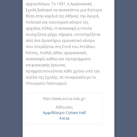
αρχαιολόγων. Το 1931, η Αμερικανική
Σχολή ξεκίνησε να ανασκάπτει μια δεύτερη
θέση στην καρδιά της Αθήνας: την Αγορά,
πολιτικό και οικονομικό κέντρο της
αρχαίας πόλης. Η ανασκαφή η οποία
συνεχίζεται μέχρι σήμερα, υποστηρίζεται
από ένα δραστήριο ερευνητικό κέντρο
που στεγάζεται στη Στοά του Αττάλου.
Επίσης, πολλές άλλες αμερικανικές
ανασκαφές καθώς και προγράμματα
επιφανειακής έρευνας
πραγματοποιούνται κάθε χρόνο υπό την
αιγίδα της Σχολής, σε συνεργασία με το
Υπουργείο Πολιτισμού.
http://www.ascsa.edu.gr/
Αίθουσες
Αμφιθέατρο Cotsen Hall
Ascsa