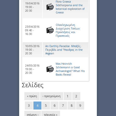
Flora Graeca
19/04/2016
Sibthorpiana and the
19:00 -
botanical exploration of
20:30
Greece
Ολοκληρωμένη
23/04/2016
Διαχείριση Τοπίων:
09:40 -
Προκλήσεις και
16:30
Προοπτικές
10/05/2016
An Earthly Paradise. Μπαξές,
19:00 -
Περιβόλι and Ύπαιθρος in the
20:30
Aegean
Was Heinrich
24/05/2016
Schliemann a Good
19:00 -
Archaeologist? What His
20:30
Books Reveal
Σελίδες
1
2
« πρώτη
‹ προηγούμενη
3
4
5
6
7
8
9
επόμενη ›
τελευταία »