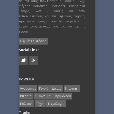
σημαντικούς πολιτιστικούς φορείς – λ.χ.
Μέγαρα Μουσικής , Μουσεία, Συνεδριακά
Κέντρα, κλπ – καθώς και από
εκπαιδευτικούς και ερευνητικούς φορείς,
πρωτίστως προς το σύνολο των μελών της
Ερευνητικής και Ακαδημαϊκής κοινότητας της
χώρας.
Συχνές Ερωτήσεις
Social Links
Κανάλια
Άνθρωπος
Γενικά
Δίκαιο
Επιστήμη
Ιστορία
Οικονομία
Περιβάλλον
Πολιτική
Τέχνη
Τεχνολογία
Trailer