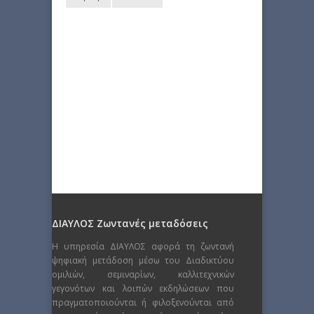
ΔΙΑΥΛΟΣ Ζωντανές μεταδόσεις
Η υπηρεσία ΔΙΑΥΛΟΣ αφορά τη ζωντανή
ψηφιακή μετάδοση μέσω του Διαδικτύου
ομιλιών, σεμιναρίων, καλλιτεχνικών
γεγονότων και λοιπών εκδηλώσεων που
πραγματοποιούνται ή φιλοξενούνται από