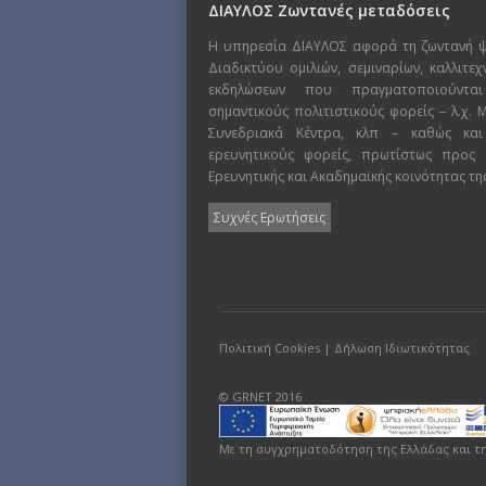
ΔΙΑΥΛΟΣ Ζωντανές μεταδόσεις
Η υπηρεσία ΔΙΑΥΛΟΣ αφορά τη ζωντανή 
Διαδικτύου ομιλιών, σεμιναρίων, καλλιτε
εκδηλώσεων που πραγματοποιούντα
σημαντικούς πολιτιστικούς φορείς – λ.χ.
Συνεδριακά Κέντρα, κλπ – καθώς και
ερευνητικούς φορείς, πρωτίστως προς
Ερευνητικής και Ακαδημαϊκής κοινότητας τη
Συχνές Ερωτήσεις
Πολιτική Cookies
|
Δήλωση Ιδιωτικότητας
© GRNET 2016
Με τη συγχρηματοδότηση της Ελλάδας και τ