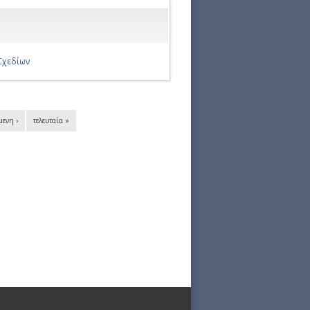
Σχεδίων
μενη ›
τελευταία »