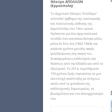
Θέατρο ΑΠΟΛΛΩΝ
(Ερμούπολη)
Το Δημοτικό Θέατρο “Απόλλων”
αποτελεί έμβλημα της οικονομικής
και πολιτιστικής άνθισης της
Ερμούπολης του 19ου αιώνα.
Πρόκειται για ένα αρχιτεκτονικό
στολίδι που κατασκευάστηκε μόλις
μέσα σε δύο έτη (1862-1864), και
γνώρισε χρόνια χρυσής ακμής
φιλοξενώντας στη σκηνή του
διακεκριμένους καλλιτέχνες και
θιάσους από την Ελλάδα και από το
εξωτερικό. Το 2014, συμπλήρωσε
150 χρόνια ζωής περνώντας σε μια
νέα εποχή ανάπτυξης με στόχους
εκτός από τη φιλοξενία της
καλλιτεχνικής δημιουργίας, τη
βιωσιμότητα και τον εκσυγχρονισμό
του.