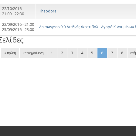
22/10/2016
Theodore
21:00 - 22:30
22/09/2016 - 21:00
Αnimasyros 9.0 Διεθνές Φεστιβάλ+ Aγορά Κινουμένων 
25/09/2016 - 23:00
Σελίδες
1
2
3
4
5
6
7
8
« πρώτη
‹ προηγούμενη
επό