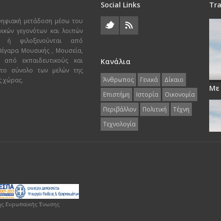
Social Links
Tra
ψηφιακή μετάδοση μέσω του
χνικών γεγονότων και λοιπών
ι ή φιλοξενούνται από
 Μέγαρα Μουσικής , Μουσεία,
 από εκπαιδευτικούς και
Κανάλια
 το σύνολο των μελών της
Άνθρωπος
Γενικά
Δίκαιο
ς χώρας.
Με
Επιστήμη
Ιστορία
Οικονομία
Περιβάλλον
Πολιτική
Τέχνη
Τεχνολογία
ης Ευρωπαϊκής Ένωσης