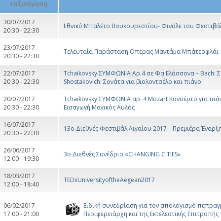
30/07/2017
Εθνικό Μπαλέτο Βουκουρεστίου- Φινάλε του Φεστιβά
20:30 - 22:30
23/07/2017
Τελευταία Παράσταση Όπερας Μαντάμα Μπάτερφλάι
20:30 - 22:30
22/07/2017
Tchaikovsky ΣΥΜΦΩΝΙΑ Αρ.4 σε Φα Ελάσσονα – Bach: Σ
20:30 - 22:30
Shostakovich: Σονάτα για βιολοντσέλο και πιάνο
20/07/2017
Tchaikovsky ΣΥΜΦΩΝΙΑ αρ. 4 Mozart Κονσέρτο για πιάνο
20:30 - 22:30
Εισαγωγή Μαγικός Αυλός
16/07/2017
13ο Διεθνές Φεστιβάλ Αιγαίου 2017 – Πρεμιέρα Έναρξ
20:30 - 22:30
26/06/2017
3o Διεθνές Συνέδριο «CHANGING CITIES»
12:00 - 19:30
18/03/2017
TEDxUniversityoftheAegean2017
12:00 - 18:40
06/02/2017
Ειδική συνεδρίαση για τον απολογισμό πεπραγ
17:00 - 21:00
Περιφερειάρχη και της Εκτελεστικής Επιτροπής