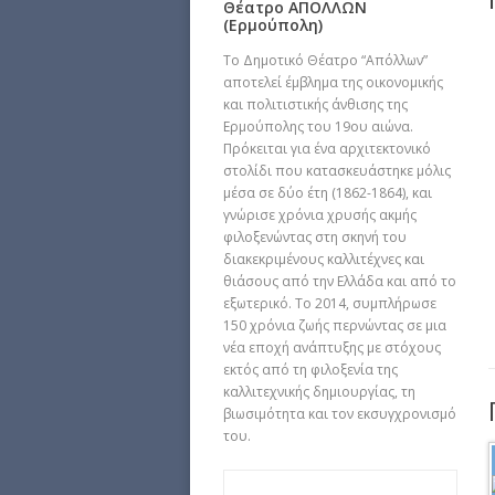
Θέατρο ΑΠΟΛΛΩΝ
(Ερμούπολη)
Το Δημοτικό Θέατρο “Απόλλων”
αποτελεί έμβλημα της οικονομικής
και πολιτιστικής άνθισης της
Ερμούπολης του 19ου αιώνα.
Πρόκειται για ένα αρχιτεκτονικό
στολίδι που κατασκευάστηκε μόλις
μέσα σε δύο έτη (1862-1864), και
γνώρισε χρόνια χρυσής ακμής
φιλοξενώντας στη σκηνή του
διακεκριμένους καλλιτέχνες και
θιάσους από την Ελλάδα και από το
εξωτερικό. Το 2014, συμπλήρωσε
150 χρόνια ζωής περνώντας σε μια
νέα εποχή ανάπτυξης με στόχους
εκτός από τη φιλοξενία της
καλλιτεχνικής δημιουργίας, τη
βιωσιμότητα και τον εκσυγχρονισμό
του.