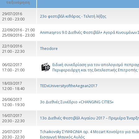
29/07/2016
23ο φεστιβάλ κιθάρας - Τελετή λήξης
21:00 - 23:00
22/09/2016 - 21:00
Αnimasyros 9.0 Διεθνές Φεστιβάλ+ Aγορά Κινουμένων 
25/09/2016 - 23:00
22/10/2016
Theodore
21:00 - 22:30
06/02/2017
Ειδική συνεδρίαση για τον απολογισμό πεπραγ
17:00 - 21:00
Περιφερειάρχη και της Εκτελεστικής Επιτροπής
18/03/2017
TEDxUniversityoftheAegean2017
12:00 - 18:40
26/06/2017
3o Διεθνές Συνέδριο «CHANGING CITIES»
12:00 - 19:30
16/07/2017
13ο Διεθνές Φεστιβάλ Αιγαίου 2017 – Πρεμιέρα Έναρξ
20:30 - 22:30
20/07/2017
Tchaikovsky ΣΥΜΦΩΝΙΑ αρ. 4 Mozart Κονσέρτο για πιάνο
20:30 - 22:30
Εισαγωγή Μαγικός Αυλός