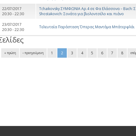
22/07/2017
Tchaikovsky ΣΥΜΦΩΝΙΑ Αρ.4 σε Φα Ελάσσονα – Bach: Σ
20:30 - 22:30
Shostakovich: Σονάτα για βιολοντσέλο και πιάνο
23/07/2017
Τελευταία Παράσταση Όπερας Μαντάμα Μπάτερφλάι
20:30 - 22:30
Σελίδες
1
2
3
4
5
6
7
8
« πρώτη
‹ προηγούμενη
επό