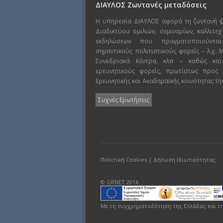
ΔΙΑΥΛΟΣ Ζωντανές μεταδόσεις
Η υπηρεσία ΔΙΑΥΛΟΣ αφορά τη ζωντανή 
Διαδικτύου ομιλιών, σεμιναρίων, καλλιτε
εκδηλώσεων που πραγματοποιούντα
σημαντικούς πολιτιστικούς φορείς – λ.χ.
Συνεδριακά Κέντρα, κλπ – καθώς και
ερευνητικούς φορείς, πρωτίστως προς
Ερευνητικής και Ακαδημαϊκής κοινότητας τη
Συχνές Ερωτήσεις
Πολιτική Cookies
|
Δήλωση Ιδιωτικότητας
© GRNET 2016
Με τη συγχρηματοδότηση της Ελλάδας και τ