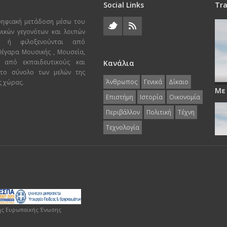
Social Links
Tra
ψηφιακή μετάδοση μέσω του
χνικών γεγονότων και λοιπών
ι ή φιλοξενούνται από
 Μέγαρα Μουσικής , Μουσεία,
 από εκπαιδευτικούς και
Κανάλια
 το σύνολο των μελών της
Άνθρωπος
Γενικά
Δίκαιο
ς χώρας.
Με
Επιστήμη
Ιστορία
Οικονομία
Περιβάλλον
Πολιτική
Τέχνη
Τεχνολογία
ης Ευρωπαϊκής Ένωσης