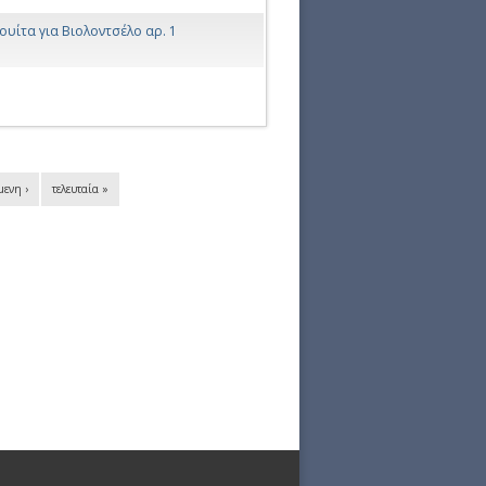
ουίτα για Βιολοντσέλο αρ. 1
μενη ›
τελευταία »