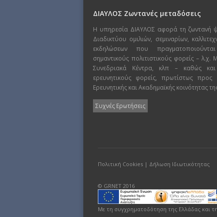
ΔΙΑΥΛΟΣ Ζωντανές μεταδόσεις
Η υπηρεσία ΔΙΑΥΛΟΣ αφορά τη ζωντανή 
Διαδικτύου ομιλιών, σεμιναρίων, καλλιτε
εκδηλώσεων που πραγματοποιούντα
σημαντικούς πολιτιστικούς φορείς – λ.χ.
Συνεδριακά Κέντρα, κλπ – καθώς και
ερευνητικούς φορείς, πρωτίστως προς
Ερευνητικής και Ακαδημαϊκής κοινότητας τη
Συχνές Ερωτήσεις
Πολιτική Cookies
|
Δήλωση Ιδιωτικότητας
© GRNET 2016
Με τη συγχρηματοδότηση της Ελλάδας και τ