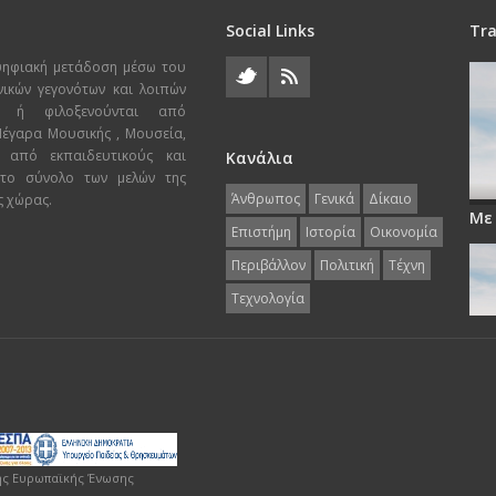
Social Links
Tra
ψηφιακή μετάδοση μέσω του
χνικών γεγονότων και λοιπών
ι ή φιλοξενούνται από
 Μέγαρα Μουσικής , Μουσεία,
 από εκπαιδευτικούς και
Κανάλια
 το σύνολο των μελών της
Άνθρωπος
Γενικά
Δίκαιο
ς χώρας.
Με
Επιστήμη
Ιστορία
Οικονομία
Περιβάλλον
Πολιτική
Τέχνη
Τεχνολογία
ης Ευρωπαϊκής Ένωσης