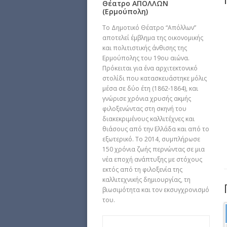
Θέατρο ΑΠΟΛΛΩΝ
(Ερμούπολη)
Το Δημοτικό Θέατρο “Απόλλων”
αποτελεί έμβλημα της οικονομικής
και πολιτιστικής άνθισης της
Ερμούπολης του 19ου αιώνα.
Πρόκειται για ένα αρχιτεκτονικό
στολίδι που κατασκευάστηκε μόλις
μέσα σε δύο έτη (1862-1864), και
γνώρισε χρόνια χρυσής ακμής
φιλοξενώντας στη σκηνή του
διακεκριμένους καλλιτέχνες και
θιάσους από την Ελλάδα και από το
εξωτερικό. Το 2014, συμπλήρωσε
150 χρόνια ζωής περνώντας σε μια
νέα εποχή ανάπτυξης με στόχους
εκτός από τη φιλοξενία της
καλλιτεχνικής δημιουργίας, τη
βιωσιμότητα και τον εκσυγχρονισμό
του.