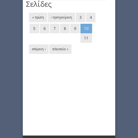
Σελίδες
3
4
« πρώτη
‹ προηγούμενη
5
6
7
8
9
10
11
επόμενη ›
τελευταία »