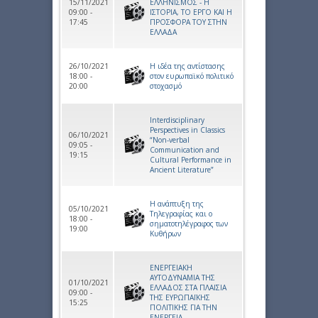
15/11/2021
ΕΛΛΗΝΙΣΜΟΣ - Η
09:00 -
ΙΣΤΟΡΙΑ, ΤΟ ΕΡΓΟ ΚΑΙ Η
17:45
ΠΡΟΣΦΟΡΑ ΤΟΥ ΣΤΗΝ
ΕΛΛΑΔΑ
26/10/2021
Η ιδέα της αντίστασης
18:00 -
στον ευρωπαϊκό πολιτικό
20:00
στοχασμό
Interdisciplinary
Perspectives in Classics
06/10/2021
“Non-verbal
09:05 -
Communication and
19:15
Cultural Performance in
Ancient Literature”
Η ανάπτυξη της
05/10/2021
Τηλεγραφίας και ο
18:00 -
σηματοτηλέγραφος των
19:00
Κυθήρων
ΕΝΕΡΓΕΙΑΚΗ
ΑΥΤΟΔΥΝΑΜΙΑ ΤΗΣ
01/10/2021
ΕΛΛΑΔΟΣ ΣΤΑ ΠΛΑΙΣΙΑ
09:00 -
ΤΗΣ ΕΥΡΩΠΑΪΚΗΣ
15:25
ΠΟΛΙΤΙΚΗΣ ΓΙΑ ΤΗΝ
ΕΝΕΡΓΕΙΑ