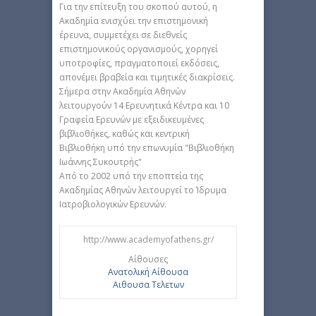
Για την επίτευξη του σκοπού αυτού, η
Aκαδημία ενισχύει την επιστημονική
έρευνα, συμμετέχει σε διεθνείς
επιστημονικούς οργανισμούς, χορηγεί
υποτροφίες, πραγματοποιεί εκδόσεις,
απονέμει βραβεία και τιμητικές διακρίσεις.
Σήμερα στην Aκαδημία Aθηνών
λειτουργούν 14 Eρευνητικά Kέντρα και 10
Γραφεία Eρευνών με εξειδικευμένες
βιβλιοθήκες, καθώς και κεντρική
Bιβλιοθήκη υπό την επωνυμία "Bιβλιοθήκη
Iωάννης Συκουτρής"
Aπό το 2002 υπό την εποπτεία της
Aκαδημίας Aθηνών λειτουργεί το Ίδρυμα
Iατροβιολογικών Eρευνών.
http://www.academyofathens.gr/
Αίθουσες
Aνατολική Αίθουσα
Αιθουσα Τελετων