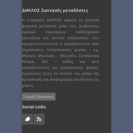
ΔΙΑΥΛΟΣ Ζωντανές μεταδόσεις
Η υπηρεσία ΔΙΑΥΛΟΣ αφορά τη ζωντανή
ψηφιακή μετάδοση μέσω του Διαδικτύου
ομιλιών, σεμιναρίων, καλλιτεχνικών
γεγονότων και λοιπών εκδηλώσεων που
πραγματοποιούνται ή φιλοξενούνται από
σημαντικούς πολιτιστικούς φορείς – λ.χ.
Μέγαρα Μουσικής , Μουσεία, Συνεδριακά
Κέντρα, κλπ – καθώς και από
εκπαιδευτικούς και ερευνητικούς φορείς,
πρωτίστως προς το σύνολο των μελών της
Ερευνητικής και Ακαδημαϊκής κοινότητας της
χώρας.
Συχνές Ερωτήσεις
Social Links