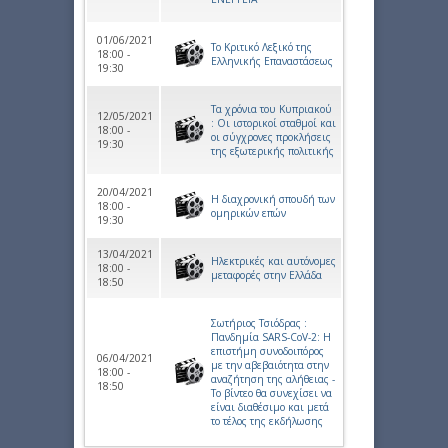
01/06/2021
Το Κριτικό Λεξικό της
18:00 -
Ελληνικής Επαναστάσεως
19:30
Τα χρόνια του Κυπριακού
12/05/2021
: Οι ιστορικοί σταθμοί και
18:00 -
οι σύγχρονες προκλήσεις
19:30
της εξωτερικής πολιτικής
20/04/2021
Η διαχρονική σπουδή των
18:00 -
ομηρικών επών
19:30
13/04/2021
Ηλεκτρικές και αυτόνομες
18:00 -
μεταφορές στην Ελλάδα
18:50
Σωτήριος Τσιόδρας :
Πανδημία SARS-CoV-2: Η
επιστήμη συνοδοιπόρος
06/04/2021
με την αβεβαιότητα στην
18:00 -
αναζήτηση της αλήθειας -
18:50
Το βίντεο θα συνεχίσει να
είναι διαθέσιμο και μετά
το τέλος της εκδήλωσης